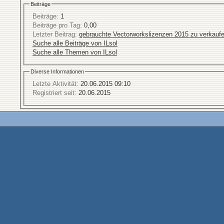
Beiträge
Beiträge:
1
Beiträge pro Tag:
0,00
Letzter Beitrag:
gebrauchte Vectorworkslizenzen 2015 zu verkauf
Suche alle Beiträge von ILsol
Suche alle Themen von ILsol
Diverse Informationen
Letzte Aktivität:
20.06.2015
09:10
Registriert seit:
20.06.2015