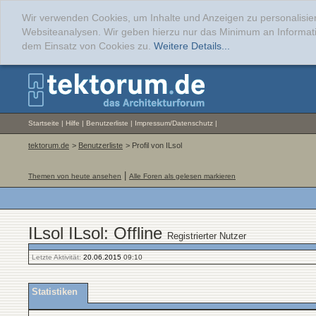
Wir verwenden Cookies, um Inhalte und Anzeigen zu personalisier
Websiteanalysen. Wir geben hierzu nur das Minimum an Informati
dem Einsatz von Cookies zu.
Weitere Details...
Startseite
|
Hilfe
|
Benutzerliste
|
Impressum/Datenschutz
|
tektorum.de
>
Benutzerliste
> Profil von ILsol
|
Themen von heute ansehen
Alle Foren als gelesen markieren
ILsol ILsol: Offline
Registrierter Nutzer
Letzte Aktivität:
20.06.2015
09:10
Statistiken