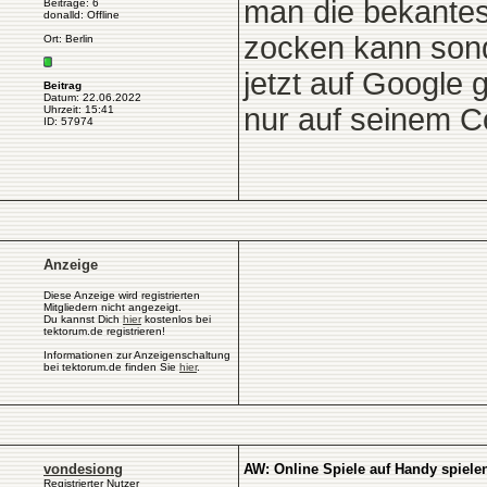
man die bekantes
Beiträge: 6
donalld: Offline
zocken kann sond
Ort: Berlin
jetzt auf Google
Beitrag
Datum: 22.06.2022
nur auf seinem C
Uhrzeit: 15:41
ID: 57974
Anzeige
Diese Anzeige wird registrierten
Mitgliedern nicht angezeigt.
Du kannst Dich
hier
kostenlos bei
tektorum.de registrieren!
Informationen zur Anzeigenschaltung
bei tektorum.de finden Sie
hier
.
vondesiong
AW: Online Spiele auf Handy spiele
Registrierter Nutzer