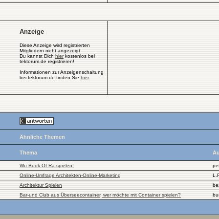
Anzeige
Diese Anzeige wird registrierten
Mitgliedern nicht angezeigt.
Du kannst Dich
hier
kostenlos bei
tektorum.de registrieren!
Informationen zur Anzeigenschaltung
bei tektorum.de finden Sie
hier
.
Ähnliche Themen
Thema
Au
Wo Book Of Ra spielen!
pe
Online-Umfrage Architekten-Online-Marketing
L.
Architektur Spielen
be
Bar-und Club aus Überseecontainer, wer möchte mit Container spielen?
bu