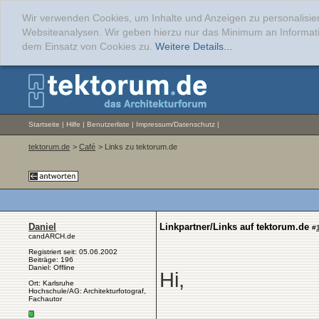
Wir verwenden Cookies, um Inhalte und Anzeigen zu personalisier
Websiteanalysen. Wir geben hierzu nur das Minimum an Informati
dem Einsatz von Cookies zu.
Weitere Details...
Startseite
|
Hilfe
|
Benutzerliste
|
Impressum/Datenschutz
|
tektorum.de
>
Café
> Links zu tektorum.de
Daniel
Linkpartner/Links auf tektorum.de
#
candARCH.de
Registriert seit: 05.06.2002
Beiträge: 196
Daniel: Offline
Hi,
Ort: Karlsruhe
Hochschule/AG: Architekturfotograf,
Fachautor