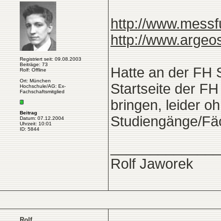
http://www.messf
http://www.argeo
Registriert seit: 09.08.2003
Beiträge: 73
Hatte an der FH S
Rolf: Offline
Ort: München
Startseite der F
Hochschule/AG: Ex-
Fachschaftsmitglied
bringen, leider o
Beitrag
Studiengänge/Fä
Datum: 07.12.2004
Uhrzeit: 10:01
ID: 5844
______________
Rolf Jaworek
Rolf