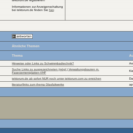
tektorum.de registrieren!
Informationen zur Anzeigenschaltung
bei tektorum.de finden Sie
hier
.
Ähnliche Themen
Thema
Au
Hinweise oder Links zu Schwimmbadtechnik?
Ar
Suche Links zu ausgezeichneten (mögl.) Verwaltungsbauten m.
Kie
Faserzementplatten-VHF
tektorum.de ab sofort NUR noch unter tektorum.com zu erreichen
Da
literatur/links zum thema Glasfaltwerke
ap