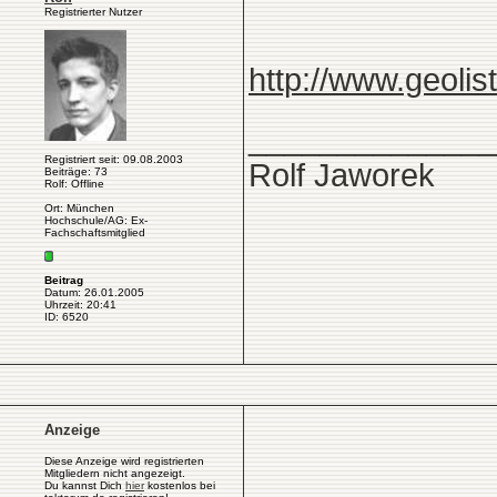
Registrierter Nutzer
http://www.geolist
______________
Registriert seit: 09.08.2003
Rolf Jaworek
Beiträge: 73
Rolf: Offline
Ort: München
Hochschule/AG: Ex-
Fachschaftsmitglied
Beitrag
Datum: 26.01.2005
Uhrzeit: 20:41
ID: 6520
Anzeige
Diese Anzeige wird registrierten
Mitgliedern nicht angezeigt.
Du kannst Dich
hier
kostenlos bei