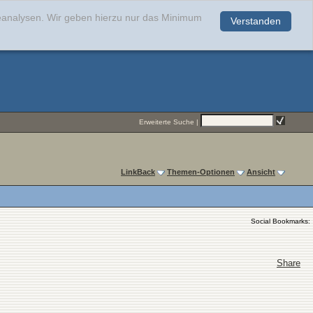
teanalysen. Wir geben hierzu nur das Minimum
Verstanden
.
Erweiterte Suche
|
LinkBack
Themen-Optionen
Ansicht
Social Bookmarks:
Share