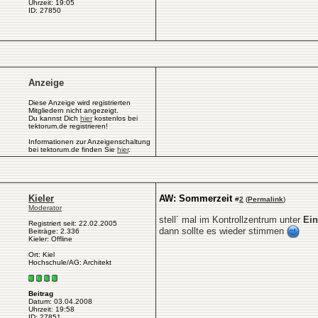
Uhrzeit: 19:05
ID: 27850
Anzeige
Diese Anzeige wird registrierten
Mitgliedern nicht angezeigt.
Du kannst Dich
hier
kostenlos bei
tektorum.de registrieren!
Informationen zur Anzeigenschaltung
bei tektorum.de finden Sie
hier
.
Kieler
AW: Sommerzeit
#
2
(
Permalink
)
Moderator
stell´ mal im Kontrollzentrum unter
Ein
Registriert seit: 22.02.2005
dann sollte es wieder stimmen
Beiträge: 2.336
Kieler: Offline
Ort: Kiel
Hochschule/AG: Architekt
Beitrag
Datum: 03.04.2008
Uhrzeit: 19:58
ID: 27851