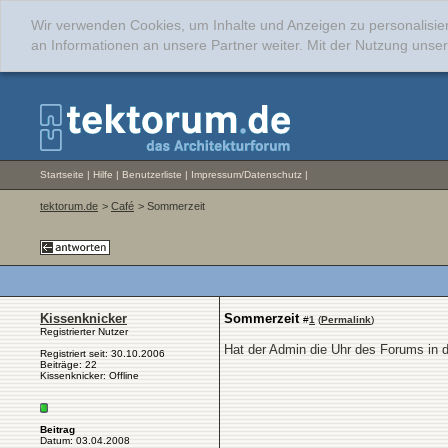
Wir verwenden Cookies, um Inhalte und Anzeigen zu personalisie
an Informationen an unsere Partner weiter. Mit der Nutzung uns
Startseite
|
Hilfe
|
Benutzerliste
|
Impressum/Datenschutz
|
tektorum.de
>
Café
> Sommerzeit
Kissenknicker
Sommerzeit
#
1
(
Permalink
)
Registrierter Nutzer
Hat der Admin die Uhr des Forums in 
Registriert seit: 30.10.2006
Beiträge: 22
Kissenknicker: Offline
Beitrag
Datum: 03.04.2008