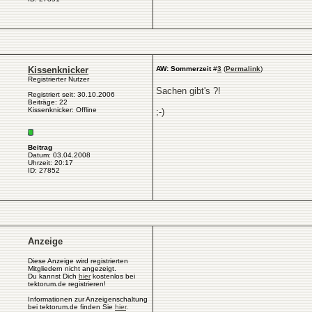
Kissenknicker
AW: Sommerzeit
#
3
(
Permalink
)
Registrierter Nutzer
Sachen gibt's ?!
Registriert seit: 30.10.2006
Beiträge: 22
Kissenknicker: Offline
;-)
Beitrag
Datum: 03.04.2008
Uhrzeit: 20:17
ID: 27852
Anzeige
Diese Anzeige wird registrierten
Mitgliedern nicht angezeigt.
Du kannst Dich
hier
kostenlos bei
tektorum.de registrieren!
Informationen zur Anzeigenschaltung
bei tektorum.de finden Sie
hier
.