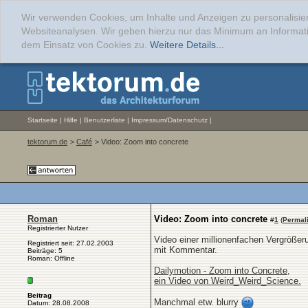
Wir verwenden Cookies, um Inhalte und Anzeigen zu personalisier
Websiteanalysen. Wir geben hierzu nur das Minimum an Informati
dem Einsatz von Cookies zu.
Weitere Details...
Startseite
|
Hilfe
|
Benutzerliste
|
Impressum/Datenschutz
|
tektorum.de
>
Café
> Video: Zoom into concrete
Roman
Video: Zoom into concrete
#
1
(
Permal
Registrierter Nutzer
Video einer millionenfachen Vergrößer
Registriert seit: 27.02.2003
mit Kommentar.
Beiträge: 5
Roman: Offline
Dailymotion - Zoom into Concrete,
ein Video von Weird_Weird_Science.
Beitrag
Manchmal etw. blurry
Datum: 28.08.2008