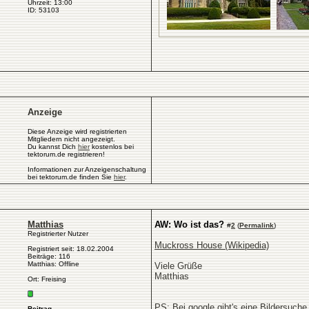
Uhrzeit: 13:00
ID: 53103
Anzeige
Diese Anzeige wird registrierten
Mitgliedern nicht angezeigt.
Du kannst Dich
hier
kostenlos bei
tektorum.de registrieren!
Informationen zur Anzeigenschaltung
bei tektorum.de finden Sie
hier
.
Matthias
AW: Wo ist das?
#
2
(
Permalink
)
Registrierter Nutzer
Muckross House (Wikipedia)
Registriert seit: 18.02.2004
Beiträge: 116
Matthias: Offline
Viele Grüße
Matthias
Ort: Freising
PS: Bei google gibt's eine Bildersuche
Beitrag