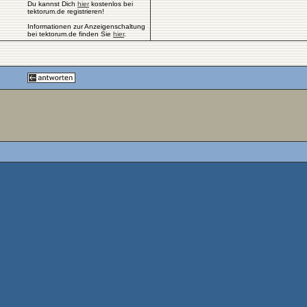
Du kannst Dich
hier
kostenlos bei
tektorum.de registrieren!
Informationen zur Anzeigenschaltung
bei tektorum.de finden Sie
hier
.