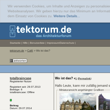
Wir verwenden Cookies, um Inhalte und Anzeigen zu personalisier
Websiteanalysen. Wir geben hierzu nur das Minimum an Informati
dem Einsatz von Cookies zu.
Weitere Details...
Startseite
|
Hilfe
|
Benutzerliste
|
Impressum/Datenschutz
|
tektorum.de
>
Café
> Wo ist das?
totalbraincase
Wo ist das?
#
1
(
Permalink
)
Registrierter Nutzer
Hallo Leute, kann mir zufällig jeman
Registriert seit: 29.07.2013
Beiträge: 6
Miniaturansicht angehängter Grafiken
totalbraincase: Offline
Beitrag
Datum: 29.07.2014