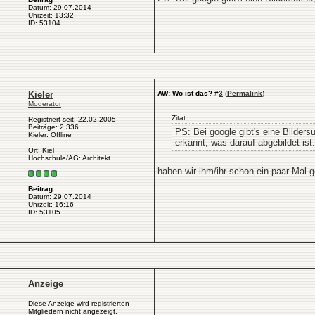
Datum: 29.07.2014
Uhrzeit: 13:32
ID: 53104
Kieler
AW: Wo ist das?
#
3
(
Permalink
)
Moderator
Zitat:
Registriert seit: 22.02.2005
Beiträge: 2.336
PS: Bei google gibt's eine Bilders
Kieler: Offline
erkannt, was darauf abgebildet ist.
Ort: Kiel
Hochschule/AG: Architekt
haben wir ihm/ihr schon ein paar Mal 
Beitrag
Datum: 29.07.2014
Uhrzeit: 16:16
ID: 53105
Anzeige
Diese Anzeige wird registrierten
Mitgliedern nicht angezeigt.