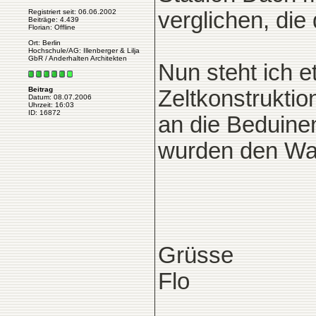
Registriert seit: 06.06.2002
verglichen, die
Beiträge: 4.439
Florian: Offline
Ort: Berlin
Hochschule/AG: Illenberger & Lilja
GbR / Anderhalten Architekten
Nun steht ich 
Beitrag
Zeltkonstruktio
Datum: 08.07.2006
Uhrzeit: 16:03
ID: 16872
an die Beduinen
wurden den War
Grüsse
Flo