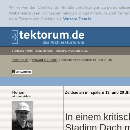
Wir verwenden Cookies, um Inhalte und Anzeigen zu personalisier
Websiteanalysen. Wir geben hierzu nur das Minimum an Informati
dem Einsatz von Cookies zu.
Weitere Details...
Startseite
|
Hilfe
|
Benutzerliste
|
Impressum/Datenschutz
|
tektorum.de
>
Entwurf & Theorie
> Zeltbauten im spätern 19. und 20 Jh.
Florian
Zeltbauten im spätern 19. und 20 Jh
tektorumAdmin
In einem kritis
Stadion Dach mi