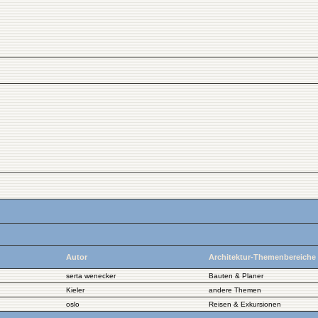
Autor
Architektur-Themenbereiche
serta wenecker
Bauten & Planer
Kieler
andere Themen
oslo
Reisen & Exkursionen