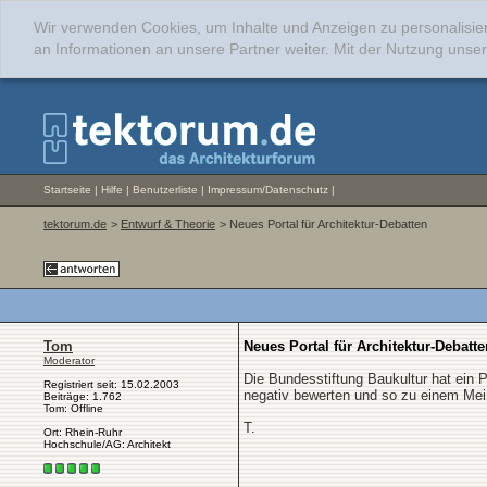
Wir verwenden Cookies, um Inhalte und Anzeigen zu personalisie
an Informationen an unsere Partner weiter. Mit der Nutzung uns
Startseite
|
Hilfe
|
Benutzerliste
|
Impressum/Datenschutz
|
tektorum.de
>
Entwurf & Theorie
> Neues Portal für Architektur-Debatten
Tom
Neues Portal für Architektur-Debatte
Moderator
Die Bundesstiftung Baukultur hat ein P
Registriert seit: 15.02.2003
negativ bewerten und so zu einem Mein
Beiträge: 1.762
Tom: Offline
T.
Ort: Rhein-Ruhr
Hochschule/AG: Architekt