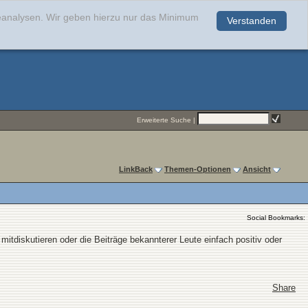
teanalysen. Wir geben hierzu nur das Minimum
Verstanden
.
Erweiterte Suche
|
LinkBack
Themen-Optionen
Ansicht
Social Bookmarks:
mitdiskutieren oder die Beiträge bekannterer Leute einfach positiv oder
Share