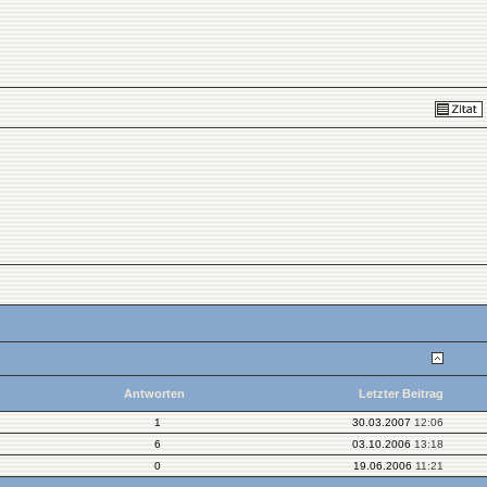
Antworten
Letzter Beitrag
1
30.03.2007
12:06
6
03.10.2006
13:18
0
19.06.2006
11:21