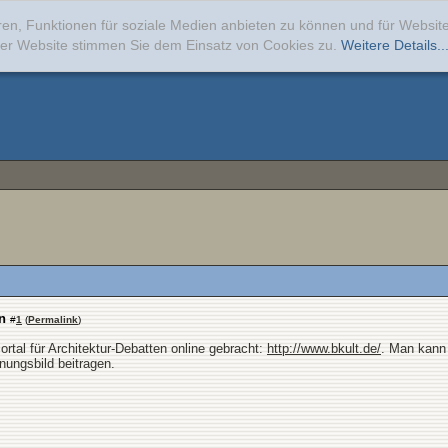
ren, Funktionen für soziale Medien anbieten zu können und für Websi
erer Website stimmen Sie dem Einsatz von Cookies zu.
Weitere Details..
n
#
1
(
Permalink
)
ortal für Architektur-Debatten online gebracht:
http://www.bkult.de/
. Man kann 
ungsbild beitragen.