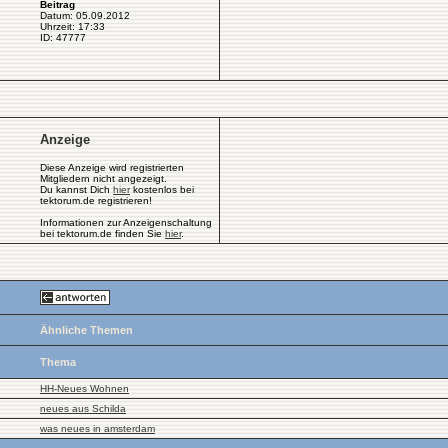
Beitrag
Datum: 05.09.2012
Uhrzeit: 17:33
ID: 47777
Anzeige
Diese Anzeige wird registrierten
Mitgliedern nicht angezeigt.
Du kannst Dich
hier
kostenlos bei
tektorum.de registrieren!
Informationen zur Anzeigenschaltung
bei tektorum.de finden Sie
hier
.
Ähnliche Themen
Thema
HH-Neues Wohnen
neues aus Schilda
was neues in amsterdam