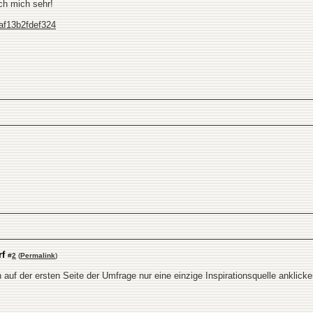
ch mich sehr!
af13b2fdef324
rf
#
2
(
Permalink
)
 auf der ersten Seite der Umfrage nur eine einzige Inspirationsquelle ankli