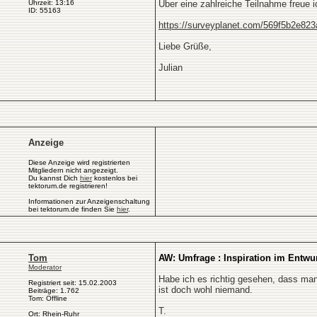
Uhrzeit: 13:16
Über eine zahlreiche Teilnahme freue i
ID: 55163
https://surveyplanet.com/569f5b2e823
Liebe Grüße,
Julian
Anzeige
Diese Anzeige wird registrierten
Mitgliedern nicht angezeigt.
Du kannst Dich
hier
kostenlos bei
tektorum.de registrieren!
Informationen zur Anzeigenschaltung
bei tektorum.de finden Sie
hier
.
Tom
AW: Umfrage : Inspiration im Entwu
Moderator
Habe ich es richtig gesehen, dass man
Registriert seit: 15.02.2003
ist doch wohl niemand.
Beiträge: 1.762
Tom: Offline
T.
Ort: Rhein-Ruhr