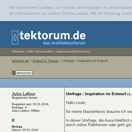
Wir verwenden Cookies, um Inhalte und Anzeigen zu personalisie
an Informationen an unsere Partner weiter. Mit der Nutzung uns
Startseite
|
Hilfe
|
Benutzerliste
|
Impressum/Datenschutz
|
tektorum.de
>
Entwurf & Theorie
> Umfrage : Inspiration im Entwurf
Jules Lafleur
Umfrage : Inspiration im Entwurf
#
1
Registrierter Nutzer
Hallo Leute,
Registriert seit: 20.01.2016
Beiträge: 6
Jules Lafleur: Offline
für meine Masterthesis brauche ich eu
In dieser Umfrage, die Ausschließlich a
durch online Plattformen oder geht gar
Beitrag
Datum: 20.01.2016