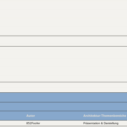
Autor
Architektur-Themenbereiche
852Foofer
Präsentation & Darstellung