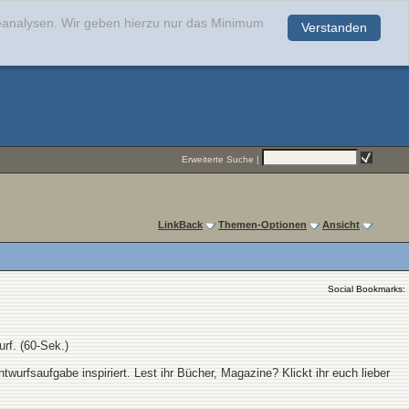
teanalysen. Wir geben hierzu nur das Minimum
Verstanden
.
Erweiterte Suche
|
LinkBack
Themen-Optionen
Ansicht
Social Bookmarks:
rf. (60-Sek.)
twurfsaufgabe inspiriert. Lest ihr Bücher, Magazine? Klickt ihr euch lieber