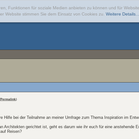
ren, Funktionen für soziale Medien anbieten zu können und für Websi
erer Website stimmen Sie dem Einsatz von Cookies zu.
Weitere Details..
(
Permalink
)
re Hilfe bei der Teilnahme an meiner Umfrage zum Thema Inspiration im Entwu
n Architekten gerichtet ist, geht es darum wie ihr euch für eine anstehende En
 auf Reisen?