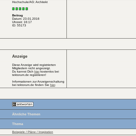
Hochschule/AG: Architekt
Beitrag
Datum: 23.01.2016
Uhrzeit: 16:17
ID: 55173
Anzeige
Diese Anzeige wird registrierten
Mitgliedern nicht angezeigt.
Du kannst Dich
hier
kostenlos bei
tektorum.de registrieren!
Informationen zur Anzeigenschaltung
bei tektorum.de finden Sie
hier
.
Ähnliche Themen
Thema
Beispiele / Pläne / Inspiration