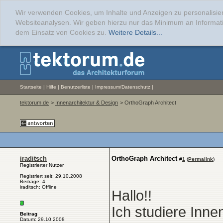
Wir verwenden Cookies, um Inhalte und Anzeigen zu personalisier
Websiteanalysen. Wir geben hierzu nur das Minimum an Informati
dem Einsatz von Cookies zu.
Weitere Details...
Startseite
|
Hilfe
|
Benutzerliste
|
Impressum/Datenschutz
|
tektorum.de
>
Innenarchitektur & Design
> OrthoGraph Architect
iraditsch
OrthoGraph Architect
#
1
(
Permalink
)
Registrierter Nutzer
Registriert seit: 29.10.2008
Beiträge: 4
iraditsch: Offline
Hallo!!
Ich studiere Inn
Beitrag
Datum: 29.10.2008