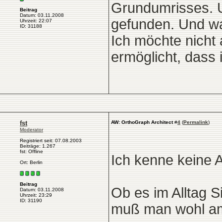
Grundumrisses. U
Beitrag
Datum: 03.11.2008
gefunden. Und wa
Uhrzeit: 22:07
ID: 31188
Ich möchte nicht
ermöglicht, dass
fst
AW: OrthoGraph Architect
#
4
(
Permalink
)
Moderator
Registriert seit: 07.08.2003
Beiträge: 1.267
fst: Offline
Ich kenne keine A
Ort: Berlin
Beitrag
Ob es im Alltag 
Datum: 03.11.2008
Uhrzeit: 23:29
ID: 31190
muß man wohl am 