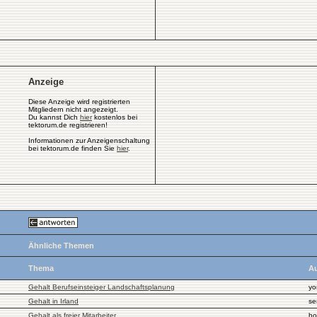
Anzeige
Diese Anzeige wird registrierten
Mitgliedern nicht angezeigt.
Du kannst Dich
hier
kostenlos bei
tektorum.de registrieren!
Informationen zur Anzeigenschaltung
bei tektorum.de finden Sie
hier
.
Ähnliche Themen
Thema
Au
Gehalt Berufseinsteiger Landschaftsplanung
yor
Gehalt in Irland
se
Gehalt als freier Mitarbeiter
ho