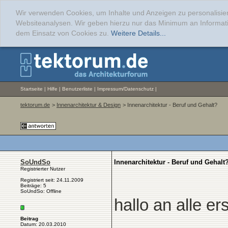
Wir verwenden Cookies, um Inhalte und Anzeigen zu personalisier
Websiteanalysen. Wir geben hierzu nur das Minimum an Informati
dem Einsatz von Cookies zu.
Weitere Details...
Startseite
|
Hilfe
|
Benutzerliste
|
Impressum/Datenschutz
|
tektorum.de
>
Innenarchitektur & Design
> Innenarchitektur - Beruf und Gehalt?
SoUndSo
Innenarchitektur - Beruf und Gehalt
Registrierter Nutzer
Registriert seit: 24.11.2009
Beiträge: 5
SoUndSo: Offline
hallo an alle er
Beitrag
Datum: 20.03.2010