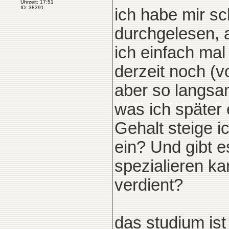
Uhrzeit: 17:51
ID: 38391
ich habe mir sc
durchgelesen, a
ich einfach mal 
derzeit noch (v
aber so langsam
was ich später
Gehalt steige i
ein? Und gibt e
spezialieren ka
verdient?
das studium ist