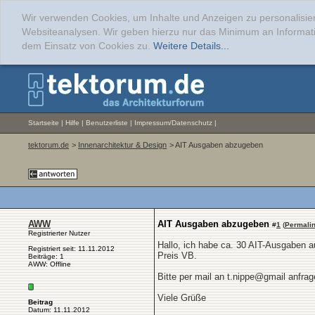
Wir verwenden Cookies, um Inhalte und Anzeigen zu personalisier
Websiteanalysen. Wir geben hierzu nur das Minimum an Informati
dem Einsatz von Cookies zu.
Weitere Details...
Startseite
|
Hilfe
|
Benutzerliste
|
Impressum/Datenschutz
|
tektorum.de
>
Innenarchitektur & Design
> AIT Ausgaben abzugeben
AWW
AIT Ausgaben abzugeben
#
1
(
Permali
Registrierter Nutzer
Hallo, ich habe ca. 30 AIT-Ausgaben
Registriert seit: 11.11.2012
Preis VB.
Beiträge: 1
AWW: Offline
Bitte per mail an t.nippe@gmail anfrag
Viele Grüße
Beitrag
Datum: 11.11.2012