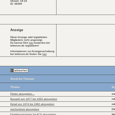
Uhrzeit: 19:19
ID: 48466
Anzeige
Diese Anzeige wird registrierten
Mitgliedern nicht angezeigt.
Du kannst Dich
hier
kostenlos bei
tektorum.de registrieren!
Informationen zur Anzeigenschaltung
bei tektorum.de finden Sie
hier
.
Ähnliche Themen
Thema
Au
Plotter abzugeben...
st
Bauwelt von 1977 bis 1993 abzugeben
mi
Detail von 1974 bis 1982 abzugeben
mi
zeichenbrett abzugeben
DW
Eintrittsgutscheine für ACS abzugeben
We