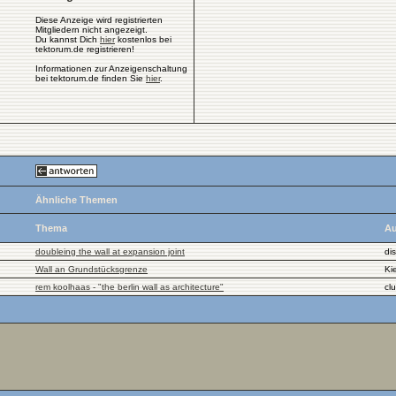
Diese Anzeige wird registrierten
Mitgliedern nicht angezeigt.
Du kannst Dich
hier
kostenlos bei
tektorum.de registrieren!
Informationen zur Anzeigenschaltung
bei tektorum.de finden Sie
hier
.
Ähnliche Themen
Thema
Au
doubleing the wall at expansion joint
di
Wall an Grundstücksgrenze
Kie
rem koolhaas - "the berlin wall as architecture"
cl