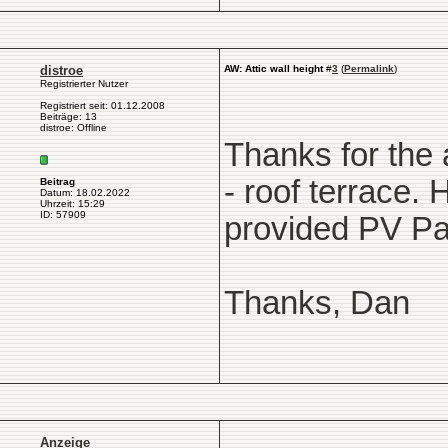
distroe
AW: Attic wall height
#
3
(
Permalink
)
Registrierter Nutzer
Registriert seit: 01.12.2008
Beiträge: 13
distroe: Offline
Thanks for the 
- roof terrace. 
Beitrag
Datum: 18.02.2022
Uhrzeit: 15:29
ID: 57909
provided PV Pa
Thanks, Dan
Anzeige