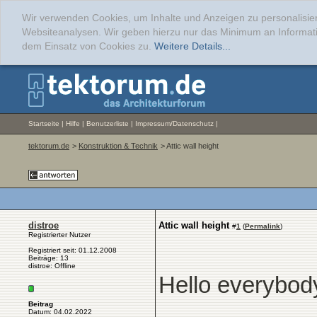
Wir verwenden Cookies, um Inhalte und Anzeigen zu personalisier
Websiteanalysen. Wir geben hierzu nur das Minimum an Informati
dem Einsatz von Cookies zu.
Weitere Details...
Startseite
|
Hilfe
|
Benutzerliste
|
Impressum/Datenschutz
|
tektorum.de
>
Konstruktion & Technik
> Attic wall height
distroe
Attic wall height
#
1
(
Permalink
)
Registrierter Nutzer
Registriert seit: 01.12.2008
Beiträge: 13
distroe: Offline
Hello everybod
Beitrag
Datum: 04.02.2022