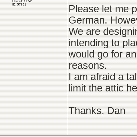
Uhrzeit: 11:52
ID: 57891
Please let me p
German. Howev
We are designi
intending to pla
would go for an 
reasons.
I am afraid a ta
limit the attic h
Thanks, Dan