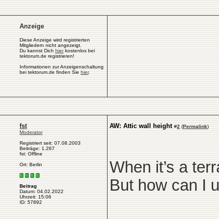
Anzeige
Diese Anzeige wird registrierten
Mitgliedern nicht angezeigt.
Du kannst Dich
hier
kostenlos bei
tektorum.de registrieren!
Informationen zur Anzeigenschaltung
bei tektorum.de finden Sie
hier
.
fst
AW: Attic wall height
#
2
(
Permalink
)
Moderator
Registriert seit: 07.08.2003
Beiträge: 1.267
fst: Offline
When it’s a terr
Ort: Berlin
But how can I u
Beitrag
Datum: 04.02.2022
Uhrzeit: 15:06
ID: 57892