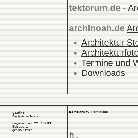
tektorum.de
-
Ar
archinoah.de
Ar
Architektur St
Architekturfot
Termine und 
Downloads
gzatks
membrane
#
3
(
Permalink
)
Registrierter Nutzer
Registriert seit: 22.04.2003
Beiträge: 1
gzatks: Offline
hi,