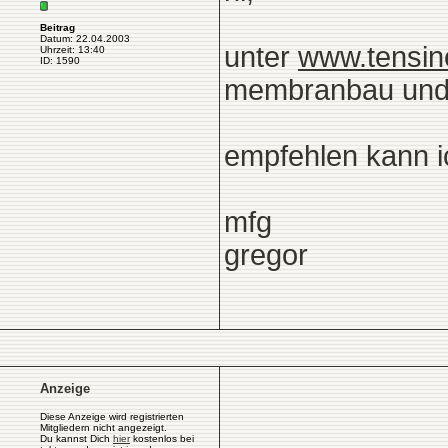
Beitrag
Datum: 22.04.2003
unter
www.tensin
Uhrzeit: 13:40
ID: 1590
membranbau und v
empfehlen kann
mfg
gregor
Anzeige
Diese Anzeige wird registrierten
Mitgliedern nicht angezeigt.
Du kannst Dich
hier
kostenlos bei