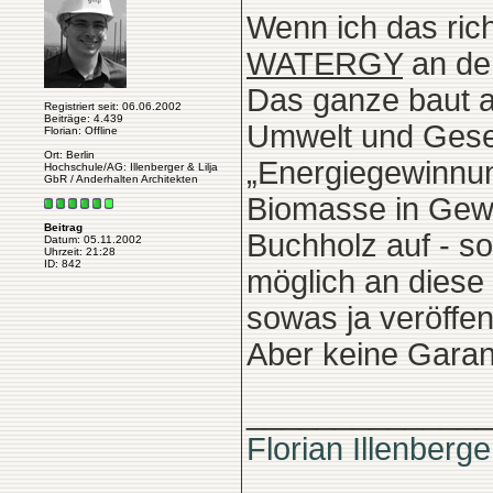
Wenn ich das ric
WATERGY
an der
Das ganze baut au
Registriert seit: 06.06.2002
Beiträge: 4.439
Umwelt und Gesell
Florian: Offline
Ort: Berlin
„Energiegewinnu
Hochschule/AG: Illenberger & Lilja
GbR / Anderhalten Architekten
Biomasse in Gew
Beitrag
Buchholz auf - so
Datum: 05.11.2002
Uhrzeit: 21:28
ID: 842
möglich an diese
sowas ja veröffent
Aber keine Garant
______________
Florian Illenberge