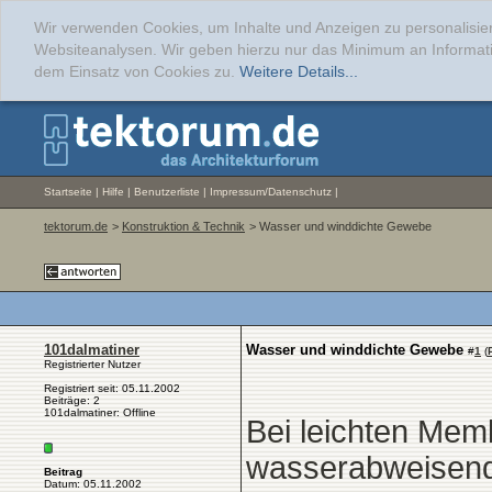
Wir verwenden Cookies, um Inhalte und Anzeigen zu personalisier
Websiteanalysen. Wir geben hierzu nur das Minimum an Informati
dem Einsatz von Cookies zu.
Weitere Details...
Startseite
|
Hilfe
|
Benutzerliste
|
Impressum/Datenschutz
|
tektorum.de
>
Konstruktion & Technik
> Wasser und winddichte Gewebe
101dalmatiner
Wasser und winddichte Gewebe
#
1
(
Registrierter Nutzer
Registriert seit: 05.11.2002
Beiträge: 2
101dalmatiner: Offline
Bei leichten Mem
wasserabweisend
Beitrag
Datum: 05.11.2002