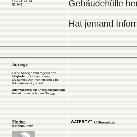
Gebäudehülle her
Uhrzeit: 21:14
ID: 841
Hat jemand Infor
Anzeige
Diese Anzeige wird registrierten
Mitgliedern nicht angezeigt.
Du kannst Dich
hier
kostenlos bei
tektorum.de registrieren!
Informationen zur Anzeigenschaltung
bei tektorum.de finden Sie
hier
.
Florian
“WATERGY”
#
2
(
Permalink
)
tektorumAdmin