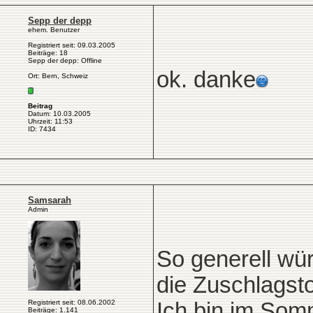
Sepp der depp
ehem. Benutzer
Registriert seit: 09.03.2005
Beiträge: 18
Sepp der depp: Offline
ok. danke
Ort: Bern, Schweiz
Beitrag
Datum: 10.03.2005
Uhrzeit: 11:53
ID: 7434
Samsarah
Admin
So generell wür
die Zuschlagst
Registriert seit: 08.06.2002
Ich bin im Som
Beiträge: 1.141