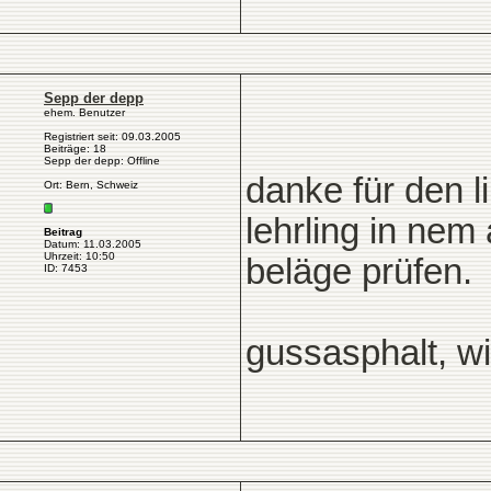
Sepp der depp
ehem. Benutzer
Registriert seit: 09.03.2005
Beiträge: 18
Sepp der depp: Offline
danke für den l
Ort: Bern, Schweiz
lehrling in ne
Beitrag
Datum: 11.03.2005
Uhrzeit: 10:50
beläge prüfen.
ID: 7453
gussasphalt, w