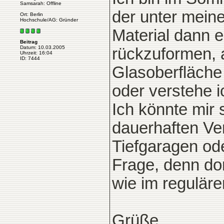
Samsarah: Offline
der unter mein
Ort: Berlin
Hochschule/AG: Gründer
Material dann e
Beitrag
Datum: 10.03.2005
rückzuformen, a
Uhrzeit: 16:04
ID: 7444
Glasoberfläche i
oder verstehe i
Ich könnte mir 
dauerhaften Ve
Tiefgaragen ode
Frage, denn dor
wie im reguläre
Grüße,