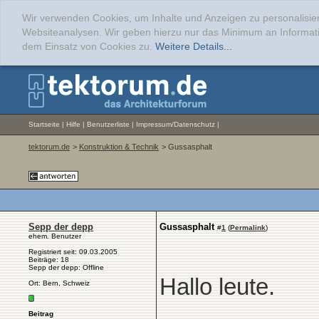
Wir verwenden Cookies, um Inhalte und Anzeigen zu personalisier
Websiteanalysen. Wir geben hierzu nur das Minimum an Informati
dem Einsatz von Cookies zu.
Weitere Details...
Startseite
|
Hilfe
|
Benutzerliste
|
Impressum/Datenschutz
|
tektorum.de
>
Konstruktion & Technik
> Gussasphalt
Sepp der depp
Gussasphalt
#
1
(
Permalink
)
ehem. Benutzer
Registriert seit: 09.03.2005
Beiträge: 18
Sepp der depp: Offline
Hallo leute.
Ort: Bern, Schweiz
Beitrag