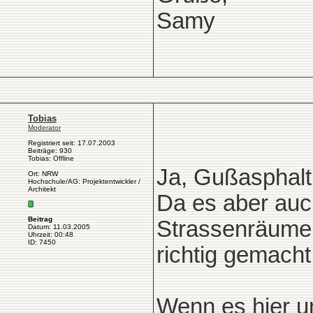
Samy
Tobias
Moderator
Registriert seit: 17.07.2003
Beiträge: 930
Tobias: Offline
Ja, Gußasphalt
Ort: NRW
Hochschule/AG: Projektentwickler /
Architekt
Da es aber auc
Beitrag
Strassenräume 
Datum: 11.03.2005
Uhrzeit: 00:48
ID: 7450
richtig gemacht
Wenn es hier um