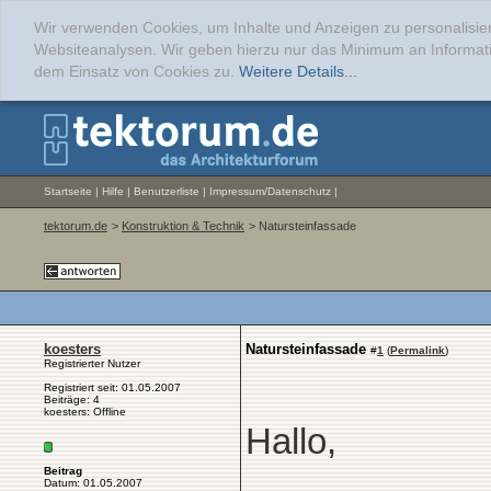
Wir verwenden Cookies, um Inhalte und Anzeigen zu personalisier
Websiteanalysen. Wir geben hierzu nur das Minimum an Informati
dem Einsatz von Cookies zu.
Weitere Details...
Startseite
|
Hilfe
|
Benutzerliste
|
Impressum/Datenschutz
|
tektorum.de
>
Konstruktion & Technik
> Natursteinfassade
koesters
Natursteinfassade
#
1
(
Permalink
)
Registrierter Nutzer
Registriert seit: 01.05.2007
Beiträge: 4
koesters: Offline
Hallo,
Beitrag
Datum: 01.05.2007