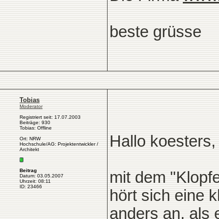
beste grüsse
Tobias
Moderator
Registriert seit: 17.07.2003
Beiträge: 930
Tobias: Offline
Hallo koesters,
Ort: NRW
Hochschule/AG: Projektentwickler /
Architekt
Beitrag
mit dem "Klopfe
Datum: 03.05.2007
Uhrzeit: 08:11
ID: 23466
hört sich eine 
anders an, als