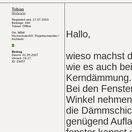
Tobias
Moderator
Registriert seit: 17.07.2003
Beiträge: 930
Tobias: Offline
Hallo,
Ort: NRW
Hochschule/AG: Projektentwickler /
Architekt
Beitrag
wieso machst d
Datum: 01.05.2007
Uhrzeit: 19:17
ID: 23457
wie es auch bei 
Kerndämmung.
Bei den Fenster
Winkel nehmen, 
die Dämmschich
genügend Auflag