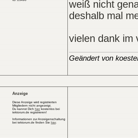
weiß nicht gena
deshalb mal me
vielen dank im
Geändert von koeste
Anzeige
Diese Anzeige wird registrierten
Mitgliedern nicht angezeigt.
Du kannst Dich
hier
kostenlos bei
tektorum.de registrieren!
Informationen zur Anzeigenschaltung
bei tektorum.de finden Sie
hier
.