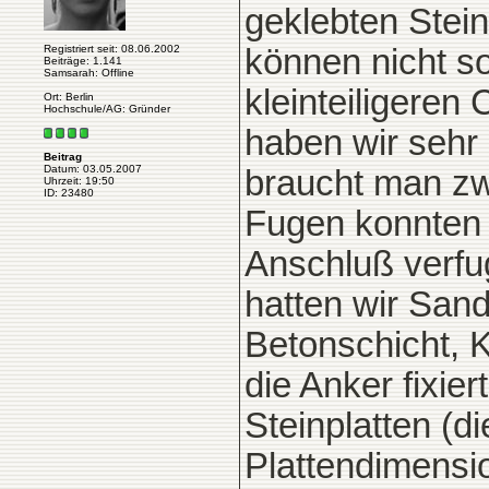
geklebten Stein
Registriert seit: 08.06.2002
können nicht s
Beiträge: 1.141
Samsarah: Offline
kleinteiligeren
Ort: Berlin
Hochschule/AG: Gründer
haben wir sehr
Beitrag
Datum: 03.05.2007
braucht man zwa
Uhrzeit: 19:50
ID: 23480
Fugen konnten 
Anschluß verfug
hatten wir Sand
Betonschicht, 
die Anker fixie
Steinplatten (d
Plattendimensi