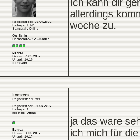
Ich kann dir ge
allerdings komm
Registriert seit: 08.06.2002
woche zu.
Beiträge: 1.141
Samsarah: Offline
Ort: Berlin
Hochschule/AG: Gründer
Beitrag
Datum: 04.05.2007
Uhrzeit: 10:10
ID: 23489
koesters
Registrierter Nutzer
Registriert seit: 01.05.2007
Beiträge: 4
koesters: Offline
ja das wäre seh
ich mich für di
Beitrag
Datum: 04.05.2007
Uhrzeit: 10:17
ID: 23490