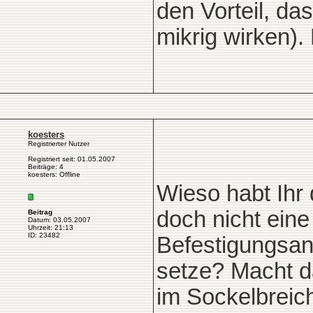
den Vorteil, da
mikrig wirken).
koesters
Registrierter Nutzer
Registriert seit: 01.05.2007
Beiträge: 4
koesters: Offline
Wieso habt Ihr
doch nicht ein
Beitrag
Datum: 03.05.2007
Uhrzeit: 21:13
ID: 23482
Befestigungsan
setze? Macht d
im Sockelbreic