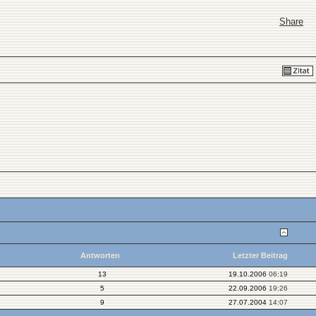
Share
Antworten
Letzter Beitrag
13
19.10.2006
06:19
5
22.09.2006
19:26
9
27.07.2004
14:07