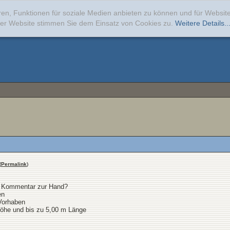
ren, Funktionen für soziale Medien anbieten zu können und für Websi
erer Website stimmen Sie dem Einsatz von Cookies zu.
Weitere Details..
(
Permalink
)
O Kommentar zur Hand?
en
Vorhaben
öhe und bis zu 5,00 m Länge