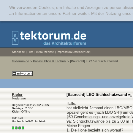
Wir verwenden Cookies, um Inhalte und Anzeigen zu personalisie
an Informationen an unsere Partner weiter. Mit der Nutzung uns
Startseite
|
Hilfe
|
Benutzerliste
|
Impressum/Datenschutz
|
tektorum.de
>
Konstruktion & Technik
> [Baurecht] LBO Sichtschutzwand
Kieler
[Baurecht] LBO Sichtschutzwand
#
1
Moderator
Hallo,
Registriert seit: 22.02.2005
hat vielleicht Jemand einen LBO/MB
Beiträge: 2.336
Kieler: Offline
Speziel geht es (nach LBO S-H) um d
§69 Genehmigungs- und anzeigefreie 
Ort: Kiel
9a: Sichtschutzwände bis zu 2,00 m H
Hochschule/AG: Architekt
Meine Fragen:
1. Die Höhe bezieht sich worauf?