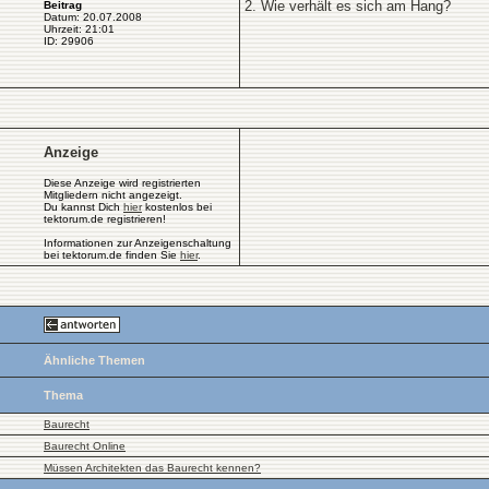
2. Wie verhält es sich am Hang?
Beitrag
Datum: 20.07.2008
Uhrzeit: 21:01
ID: 29906
Anzeige
Diese Anzeige wird registrierten
Mitgliedern nicht angezeigt.
Du kannst Dich
hier
kostenlos bei
tektorum.de registrieren!
Informationen zur Anzeigenschaltung
bei tektorum.de finden Sie
hier
.
Ähnliche Themen
Thema
Baurecht
Baurecht Online
Müssen Architekten das Baurecht kennen?