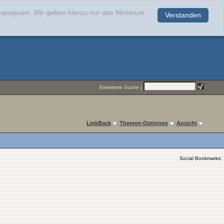
teanalysen. Wir geben hierzu nur das Minimum
Verstanden
.
Erweiterte Suche
|
LinkBack
Themen-Optionen
Ansicht
Social Bookmarks: