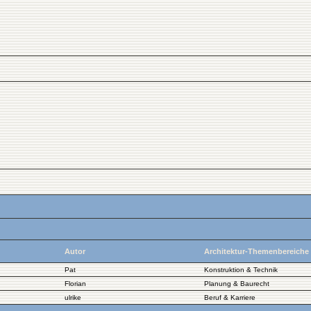
Autor
Architektur-Themenbereiche
Pat
Konstruktion & Technik
Florian
Planung & Baurecht
ulrike
Beruf & Karriere