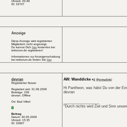
Uhrzeit: 20:49
ID: 33707
Anzeige
Diese Anzeige wird registrierten
Mitgliedern nicht angezeigt.
Du kannst Dich
hier
kostenlos bei
tektorum.de registrieren!
Informationen zur Anzeigenschaltung
bei tektorum.de finden Sie
hier
.
devran
AW: Wanddicke
#
2
(
Permalink
)
Registrierter Nutzer
Hi Pantheon, was hälst Du von der Ein
Registriert seit: 31.08.2008
devran
Beiträge: 236
devran: Offline
__________________
Ort: Bad Vilbel
"Durch nichts wird Ziel und Sinn unse
Beitrag
Datum: 30.05.2009
Uhrzeit: 15:35
ID: 33867