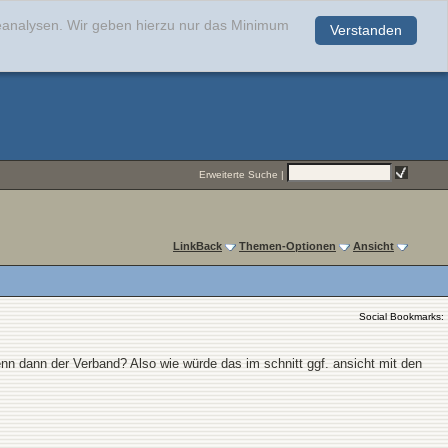
teanalysen. Wir geben hierzu nur das Minimum
Verstanden
.
Erweiterte Suche
|
LinkBack
Themen-Optionen
Ansicht
Social Bookmarks:
nn dann der Verband? Also wie würde das im schnitt ggf. ansicht mit den