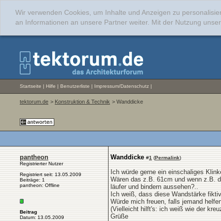
Wir verwenden Cookies, um Inhalte und Anzeigen zu personalisie
an Informationen an unsere Partner weiter. Mit der Nutzung uns
Startseite
|
Hilfe
|
Benutzerliste
|
Impressum/Datenschutz
|
tektorum.de
>
Konstruktion & Technik
> Wanddicke
pantheon
Wanddicke
#
1
(
Permalink
)
Registrierter Nutzer
Ich würde gerne ein einschaliges Kli
Registriert seit: 13.05.2009
Wären das z.B. 61cm und wenn z.B. die
Beiträge: 1
pantheon: Offline
läufer und bindern aussehen?..
Ich weiß, dass diese Wandstärke fiktiv
Würde mich freuen, falls jemand helfe
(Vielleicht hilft's: ich weiß wie der 
Beitrag
Grüße
Datum: 13.05.2009