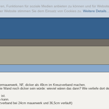
ren, Funktionen für soziale Medien anbieten zu können und für Websi
erer Website stimmen Sie dem Einsatz von Cookies zu.
Weitere Details..
nkermauerwerk, NF, dicker als 49cm im Kreuzverband machen.
 Wand noch dicker sein würde: wieviel wären das dann? Wie verliefe dort de
 ist.
n kann.
kreuzverband bei 24cm mauerwerk und 36,5cm verläuft)