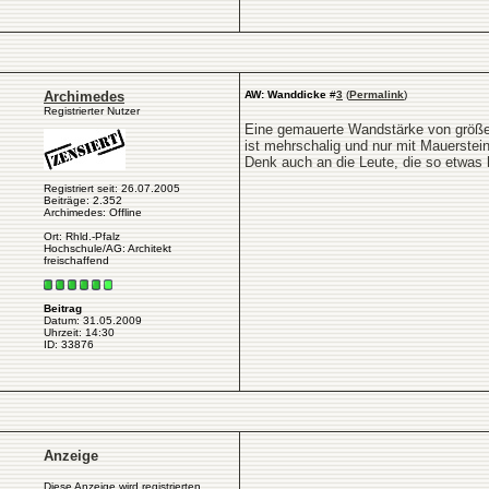
Archimedes
AW: Wanddicke
#
3
(
Permalink
)
Registrierter Nutzer
Eine gemauerte Wandstärke von größer 
ist mehrschalig und nur mit Mauerstei
Denk auch an die Leute, die so etwas 
Registriert seit: 26.07.2005
Beiträge: 2.352
Archimedes: Offline
Ort: Rhld.-Pfalz
Hochschule/AG: Architekt
freischaffend
Beitrag
Datum: 31.05.2009
Uhrzeit: 14:30
ID: 33876
Anzeige
Diese Anzeige wird registrierten