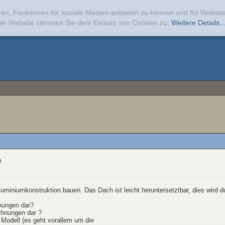
ren, Funktionen für soziale Medien anbieten zu können und für Websi
erer Website stimmen Sie dem Einsatz von Cookies zu.
Weitere Details..
)
luminiumkonstruktion bauen. Das Dach ist leicht heruntersetztbar, dies wird 
hnungen dar?
ichnungen dar ?
Modell (es geht vorallem um die