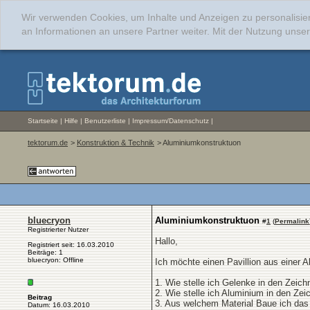
Wir verwenden Cookies, um Inhalte und Anzeigen zu personalisie
an Informationen an unsere Partner weiter. Mit der Nutzung uns
Startseite
|
Hilfe
|
Benutzerliste
|
Impressum/Datenschutz
|
tektorum.de
>
Konstruktion & Technik
> Aluminiumkonstruktuon
bluecryon
Aluminiumkonstruktuon
#
1
(
Permalink
Registrierter Nutzer
Hallo,
Registriert seit: 16.03.2010
Beiträge: 1
bluecryon: Offline
Ich möchte einen Pavillion aus einer A
1. Wie stelle ich Gelenke in den Zeic
2. Wie stelle ich Aluminium in den Ze
Beitrag
3. Aus welchem Material Baue ich das 
Datum: 16.03.2010