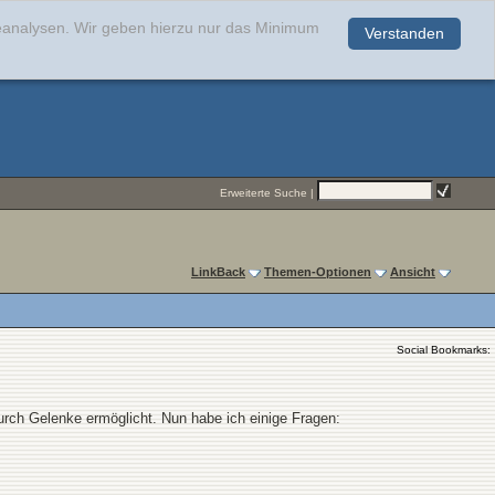
teanalysen. Wir geben hierzu nur das Minimum
Verstanden
.
Erweiterte Suche
|
LinkBack
Themen-Optionen
Ansicht
Social Bookmarks:
durch Gelenke ermöglicht. Nun habe ich einige Fragen: