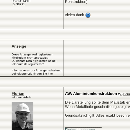
Uhrzeit: 14:08
Konstruktion)
ID: 38291
vielen dank
Anzeige
Diese Anzeige wird registrierten
Mitgliedern nicht angezeigt.
Du kannst Dich
hier
kostenlos bei
tektorum.de registrieren!
Informationen zur Anzeigenschaltung
bei tektorum.de finden Sie
hier
.
Florian
AW: Aluminiumkonstruktuon
#
2
(
Perm
tektorumAdmin
Die Darstellung sollte dem Maßstab en
Wenn Metallteile geschnitten gezeigt w
Grundsätzlich gilt: Alles exakt beschre
__________________
Florian Illenberger