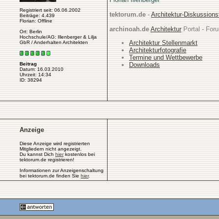
Registriert seit: 06.06.2002
tektorum.de
-
Architektur-Diskussion
Beiträge: 4.439
Florian: Offline
archinoah.de
Architektur
Portal - Foru
Ort: Berlin
Hochschule/AG: Illenberger & Lilja
Architektur Stellenmarkt
GbR / Anderhalten Architekten
Architekturfotografie
Termine und Wettbewerbe
Downloads
Beitrag
Datum: 16.03.2010
Uhrzeit: 14:34
ID: 38294
Anzeige
Diese Anzeige wird registrierten
Mitgliedern nicht angezeigt.
Du kannst Dich
hier
kostenlos bei
tektorum.de registrieren!
Informationen zur Anzeigenschaltung
bei tektorum.de finden Sie
hier
.