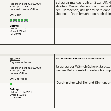
Schau dir mal das Beiblatt 2 zur DIN 4
Registriert seit: 07.08.2006
ableiten. Meiner Meinung nach sollte
Beiträge: 1.185
personal cheese: Offline
der Tür machen, darüber müsste dann 
übedeckt. Dann brauchst du auch deine
Ort: Berlin
Beitrag
Datum: 31.03.2010
Uhrzeit: 21:49
ID: 38495
devran
AW: Wärmebrücke Keller?
#
5
(
Permalink
)
Registrierter Nutzer
Ja genau der Wärmebrückenkatalog... 
Registriert seit: 31.08.2008
meinen Betonformteil meinte ich kompa
Beiträge: 236
devran: Offline
__________________
Ort: Bad Vilbel
"Durch nichts wird Ziel und Sinn unse
Beitrag
Datum: 01.04.2010
Uhrzeit: 10:03
ID: 38498