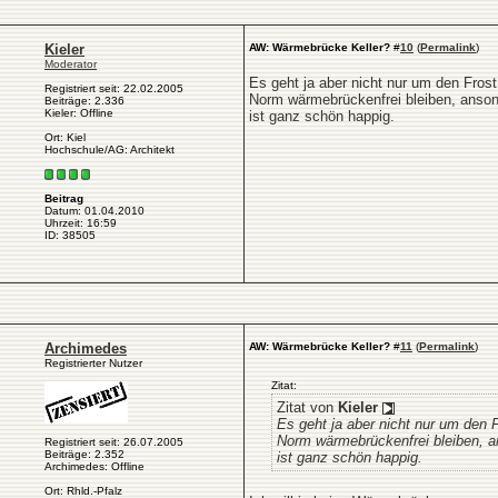
Kieler
AW: Wärmebrücke Keller?
#
10
(
Permalink
)
Moderator
Es geht ja aber nicht nur um den Fros
Registriert seit: 22.02.2005
Norm wärmebrückenfrei bleiben, anson
Beiträge: 2.336
Kieler: Offline
ist ganz schön happig.
Ort: Kiel
Hochschule/AG: Architekt
Beitrag
Datum: 01.04.2010
Uhrzeit: 16:59
ID: 38505
Archimedes
AW: Wärmebrücke Keller?
#
11
(
Permalink
)
Registrierter Nutzer
Zitat:
Zitat von
Kieler
Es geht ja aber nicht nur um den 
Norm wärmebrückenfrei bleiben, a
Registriert seit: 26.07.2005
Beiträge: 2.352
ist ganz schön happig.
Archimedes: Offline
Ort: Rhld.-Pfalz