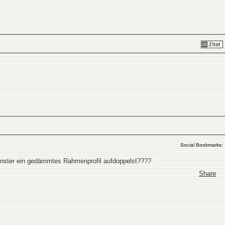
Social Bookmarks:
enster ein gedämmtes Rahmenprofil aufdoppelst????
Share