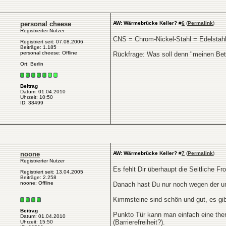
personal cheese
AW: Wärmebrücke Keller?
#
6
(
Permalink
)
Registrierter Nutzer
CNS = Chrom-Nickel-Stahl = Edelstahl 
Registriert seit: 07.08.2006
Beiträge: 1.185
personal cheese: Offline
Rückfrage: Was soll denn "meinen Bet
Ort: Berlin
Beitrag
Datum: 01.04.2010
Uhrzeit: 10:50
ID: 38499
noone
AW: Wärmebrücke Keller?
#
7
(
Permalink
)
Registrierter Nutzer
Es fehlt Dir überhaupt die Seitliche 
Registriert seit: 13.04.2005
Beiträge: 2.258
noone: Offline
Danach hast Du nur noch wegen der un
Kimmsteine sind schön und gut, es gi
Beitrag
Punkto Tür kann man einfach eine ther
Datum: 01.04.2010
(Barrierefreiheit?).
Uhrzeit: 15:50