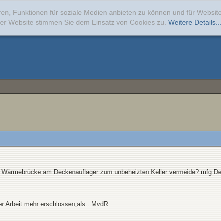
ren, Funktionen für soziale Medien anbieten zu können und für Websi
erer Website stimmen Sie dem Einsatz von Cookies zu.
Weitere Details..
die Wärmebrücke am Deckenauflager zum unbeheizten Keller vermeide? mfg D
rer Arbeit mehr erschlossen,als...MvdR