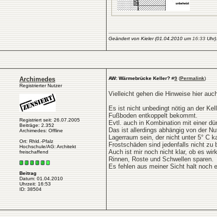
Geändert von Kieler (01.04.2010 um
16:33
Uhr)
Archimedes
AW: Wärmebrücke Keller?
#
9
(
Permalink
)
Registrierter Nutzer
Vielleicht gehen die Hinweise hier auc
Es ist nicht unbedingt nötig an der
Fußboden entkoppelt bekommt.
Registriert seit: 26.07.2005
Evtl. auch in Kombination mit einer d
Beiträge: 2.352
Das ist allerdings abhängig von der N
Archimedes: Offline
Lagerraum sein, der nicht unter 5° C k
Ort: Rhld.-Pfalz
Frostschäden sind jedenfalls nicht zu 
Hochschule/AG: Architekt
Auch ist mir noch nicht klar, ob es wi
freischaffend
Rinnen, Roste und Schwellen sparen.
Es fehlen aus meiner Sicht halt noch 
Beitrag
Datum: 01.04.2010
Uhrzeit: 16:53
ID: 38504