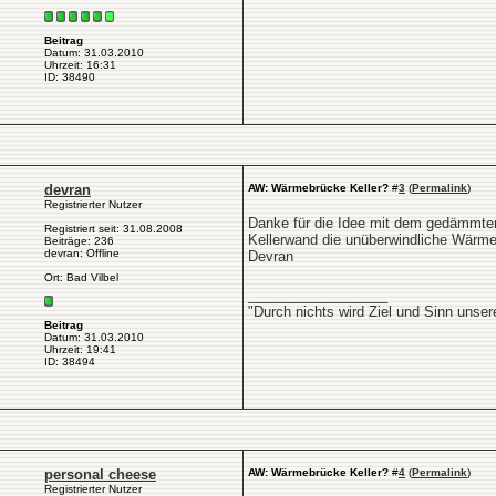
Beitrag
Datum: 31.03.2010
Uhrzeit: 16:31
ID: 38490
devran
AW: Wärmebrücke Keller?
#
3
(
Permalink
)
Registrierter Nutzer
Danke für die Idee mit dem gedämmten 
Registriert seit: 31.08.2008
Kellerwand die unüberwindliche Wärmeb
Beiträge: 236
devran: Offline
Devran
Ort: Bad Vilbel
__________________
"Durch nichts wird Ziel und Sinn unse
Beitrag
Datum: 31.03.2010
Uhrzeit: 19:41
ID: 38494
personal cheese
AW: Wärmebrücke Keller?
#
4
(
Permalink
)
Registrierter Nutzer