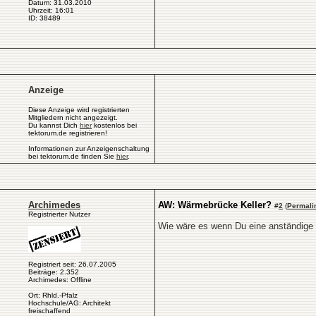
Datum: 31.03.2010
Uhrzeit: 16:01
ID: 38489
Anzeige
Diese Anzeige wird registrierten
Mitgliedern nicht angezeigt.
Du kannst Dich
hier
kostenlos bei
tektorum.de registrieren!
Informationen zur Anzeigenschaltung
bei tektorum.de finden Sie
hier
.
Archimedes
AW: Wärmebrücke Keller?
#
2
(
Permali
Registrierter Nutzer
Wie wäre es wenn Du eine anständige 
Registriert seit: 26.07.2005
Beiträge: 2.352
Archimedes: Offline
Ort: Rhld.-Pfalz
Hochschule/AG: Architekt
freischaffend