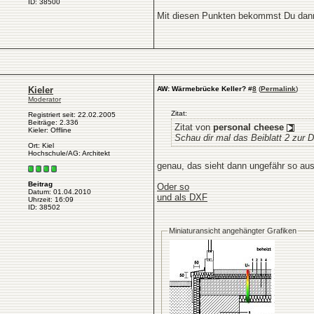
ID: 38500
Mit diesen Punkten bekommst Du dann
Kieler
AW: Wärmebrücke Keller?
#
8
(
Permalink
)
Moderator
Zitat:
Registriert seit: 22.02.2005
Beiträge: 2.336
Zitat von
personal cheese
Kieler: Offline
Schau dir mal das Beiblatt 2 zur D
Ort: Kiel
Hochschule/AG: Architekt
genau, das sieht dann ungefähr so au
Beitrag
Oder so
Datum: 01.04.2010
und als DXF
Uhrzeit: 16:09
ID: 38502
..
Miniaturansicht angehängter Grafiken