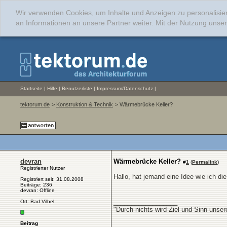
Wir verwenden Cookies, um Inhalte und Anzeigen zu personalisie
an Informationen an unsere Partner weiter. Mit der Nutzung uns
Startseite
|
Hilfe
|
Benutzerliste
|
Impressum/Datenschutz
|
tektorum.de
>
Konstruktion & Technik
> Wärmebrücke Keller?
devran
Wärmebrücke Keller?
#
1
(
Permalink
)
Registrierter Nutzer
Hallo, hat jemand eine Idee wie ich 
Registriert seit: 31.08.2008
Beiträge: 236
devran: Offline
__________________
Ort: Bad Vilbel
"Durch nichts wird Ziel und Sinn unse
Beitrag