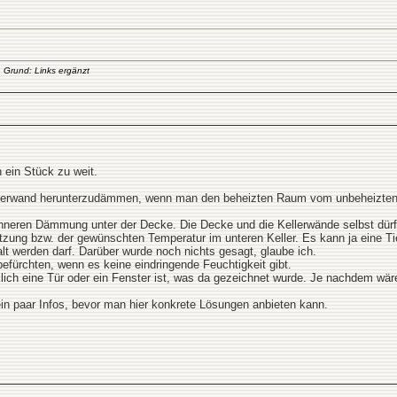
. Grund: Links ergänzt
h ein Stück zu weit.
 Kellerwand herunterzudämmen, wenn man den beheizten Raum vom unbeheizte
ünneren Dämmung unter der Decke. Die Decke und die Kellerwände selbst dürf
utzung bzw. der gewünschten Temperatur im unteren Keller. Es kann ja eine T
alt werden darf. Darüber wurde noch nichts gesagt, glaube ich.
befürchten, wenn es keine eindringende Feuchtigkeit gibt.
rklich eine Tür oder ein Fenster ist, was da gezeichnet wurde. Je nachdem wä
ein paar Infos, bevor man hier konkrete Lösungen anbieten kann.