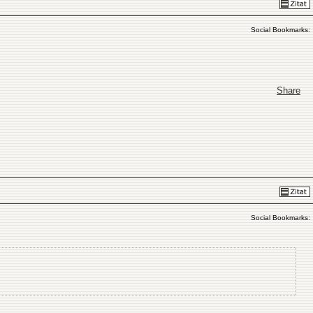
Social Bookmarks:
Share
Social Bookmarks: