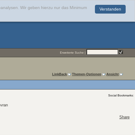
teanalysen. Wir geben hierzu nur das Minimum
Verstanden
.
Erweiterte Suche
|
LinkBack
Themen-Optionen
Ansicht
Social Bookmarks:
evran
Share