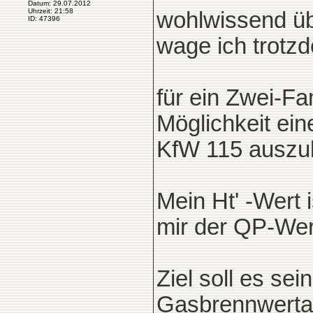
Datum: 29.07.2012
Uhrzeit: 21:58
wohlwissend üb
ID: 47396
wage ich trotz
für ein Zwei-Fa
Möglichkeit ei
KfW 115 auszul
Mein Ht' -Wert 
mir der QP-Wer
Ziel soll es se
Gasbrennwerta