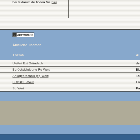
bei tektorum.de finden Sie
hier
.
Ähnliche Themen
Thema
Au
U-Wert Ext Gründach
de
Berücksichtigung Ru-Wert
Bl
Anlagentechnik (ep-Wert)
To
BRI/BGF -Wert
Li
Sd Wert
Pa