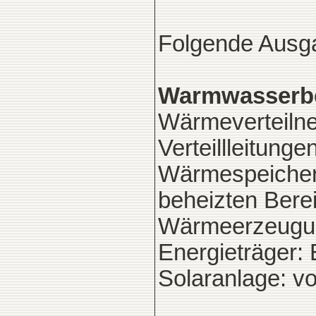
Folgende Ausga
Warmwasserbe
Wärmeverteilnet
Verteillleitung
Wärmespeicher: 
beheizten Bere
Wärmeerzeugun
Energieträger:
Solaranlage: v