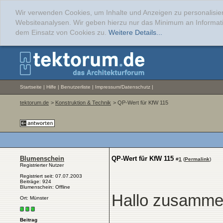
Wir verwenden Cookies, um Inhalte und Anzeigen zu personalisier
Websiteanalysen. Wir geben hierzu nur das Minimum an Informati
dem Einsatz von Cookies zu.
Weitere Details...
Startseite
|
Hilfe
|
Benutzerliste
|
Impressum/Datenschutz
|
tektorum.de
>
Konstruktion & Technik
> QP-Wert für KfW 115
Blumenschein
QP-Wert für KfW 115
#
1
(
Permalink
)
Registrierter Nutzer
Registriert seit: 07.07.2003
Beiträge: 924
Blumenschein: Offline
Hallo zusamme
Ort: Münster
Beitrag