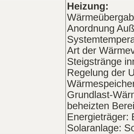
Heizung:
Wärmeübergabe:
Anordnung Au
Systemtemperat
Art der Wärmeve
Steigstränge i
Regelung der 
Wärmespeicheru
Grundlast-Wärm
beheizten Berei
Energieträger:
Solaranlage: S