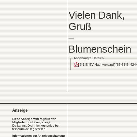
Vielen Dank,
Gruß
–
Blumenschein
Angehängte Dateien
3.1 EnEV Nachweis.pdf
(85,6 KB, 424x
Anzeige
Diese Anzeige wird registrierten
Mitgliedern nicht angezeigt.
Du kannst Dich
hier
kostenlos bei
tektorum.de registrieren!
Informationen zur Anzeigenschaltung