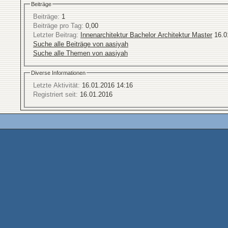
Beiträge
Beiträge:
1
Beiträge pro Tag:
0,00
Letzter Beitrag:
Innenarchitektur Bachelor Architektur Master
16.0
Suche alle Beiträge von aasiyah
Suche alle Themen von aasiyah
Diverse Informationen
Letzte Aktivität:
16.01.2016
14:16
Registriert seit:
16.01.2016