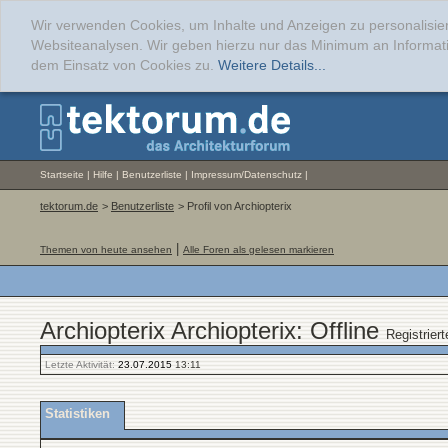
Wir verwenden Cookies, um Inhalte und Anzeigen zu personalisier
Websiteanalysen. Wir geben hierzu nur das Minimum an Informati
dem Einsatz von Cookies zu.
Weitere Details...
Startseite
|
Hilfe
|
Benutzerliste
|
Impressum/Datenschutz
|
tektorum.de
>
Benutzerliste
> Profil von Archiopterix
|
Themen von heute ansehen
Alle Foren als gelesen markieren
Archiopterix Archiopterix: Offline
Registriert
Letzte Aktivität:
23.07.2015
13:11
Statistiken