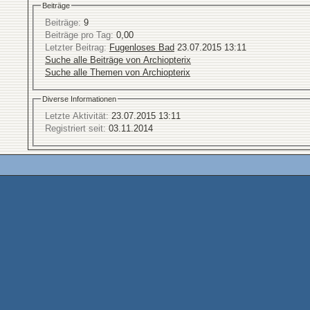
Beiträge
Beiträge:
9
Beiträge pro Tag:
0,00
Letzter Beitrag:
Fugenloses Bad
23.07.2015
13:11
Suche alle Beiträge von Archiopterix
Suche alle Themen von Archiopterix
Diverse Informationen
Letzte Aktivität:
23.07.2015
13:11
Registriert seit:
03.11.2014