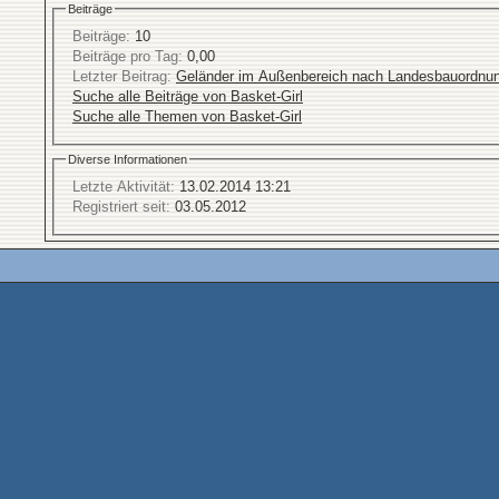
Beiträge
Beiträge:
10
Beiträge pro Tag:
0,00
Letzter Beitrag:
Geländer im Außenbereich nach Landesbauordnu
Suche alle Beiträge von Basket-Girl
Suche alle Themen von Basket-Girl
Diverse Informationen
Letzte Aktivität:
13.02.2014
13:21
Registriert seit:
03.05.2012