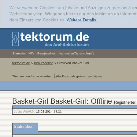
Wir verwenden Cookies, um Inhalte und Anzeigen zu personalisier
Websiteanalysen. Wir geben hierzu nur das Minimum an Informati
dem Einsatz von Cookies zu.
Weitere Details...
Startseite
|
Hilfe
|
Benutzerliste
|
Impressum/Datenschutz
|
tektorum.de
>
Benutzerliste
> Profil von Basket-Girl
|
Themen von heute ansehen
Alle Foren als gelesen markieren
Basket-Girl Basket-Girl: Offline
Registrierter
Letzte Aktivität:
13.02.2014
13:21
Statistiken