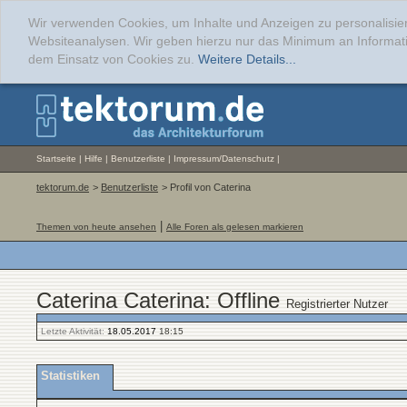
Wir verwenden Cookies, um Inhalte und Anzeigen zu personalisier
Websiteanalysen. Wir geben hierzu nur das Minimum an Informati
dem Einsatz von Cookies zu.
Weitere Details...
Startseite
|
Hilfe
|
Benutzerliste
|
Impressum/Datenschutz
|
tektorum.de
>
Benutzerliste
> Profil von Caterina
|
Themen von heute ansehen
Alle Foren als gelesen markieren
Caterina Caterina: Offline
Registrierter Nutzer
Letzte Aktivität:
18.05.2017
18:15
Statistiken