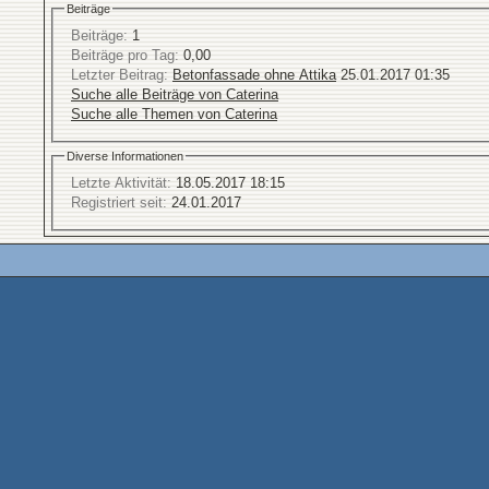
Beiträge
Beiträge:
1
Beiträge pro Tag:
0,00
Letzter Beitrag:
Betonfassade ohne Attika
25.01.2017
01:35
Suche alle Beiträge von Caterina
Suche alle Themen von Caterina
Diverse Informationen
Letzte Aktivität:
18.05.2017
18:15
Registriert seit:
24.01.2017