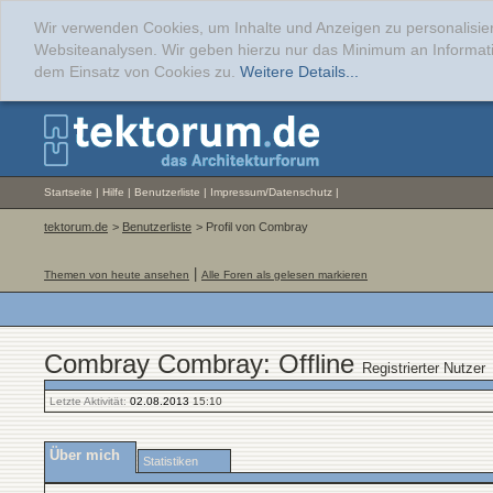
Wir verwenden Cookies, um Inhalte und Anzeigen zu personalisier
Websiteanalysen. Wir geben hierzu nur das Minimum an Informati
dem Einsatz von Cookies zu.
Weitere Details...
Startseite
|
Hilfe
|
Benutzerliste
|
Impressum/Datenschutz
|
tektorum.de
>
Benutzerliste
> Profil von Combray
|
Themen von heute ansehen
Alle Foren als gelesen markieren
Combray Combray: Offline
Registrierter Nutzer
Letzte Aktivität:
02.08.2013
15:10
Über mich
Statistiken