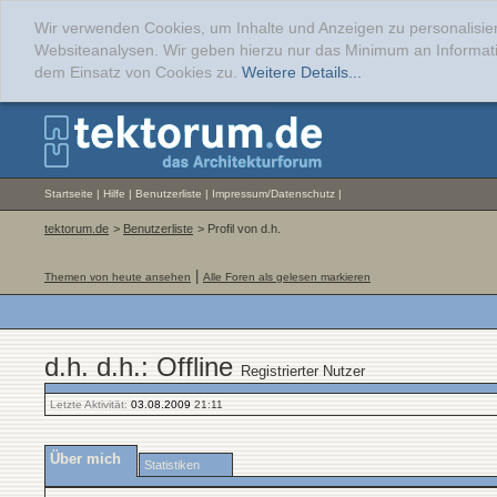
Wir verwenden Cookies, um Inhalte und Anzeigen zu personalisier
Websiteanalysen. Wir geben hierzu nur das Minimum an Informati
dem Einsatz von Cookies zu.
Weitere Details...
Startseite
|
Hilfe
|
Benutzerliste
|
Impressum/Datenschutz
|
tektorum.de
>
Benutzerliste
> Profil von d.h.
|
Themen von heute ansehen
Alle Foren als gelesen markieren
d.h. d.h.: Offline
Registrierter Nutzer
Letzte Aktivität:
03.08.2009
21:11
Über mich
Statistiken