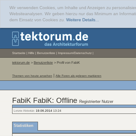
Wir verwenden Cookies, um Inhalte und Anzeigen zu personalisier
Websiteanalysen. Wir geben hierzu nur das Minimum an Informati
dem Einsatz von Cookies zu.
Weitere Details...
Startseite
|
Hilfe
|
Benutzerliste
|
Impressum/Datenschutz
|
tektorum.de
>
Benutzerliste
> Profil von FabiK
|
Themen von heute ansehen
Alle Foren als gelesen markieren
FabiK FabiK: Offline
Registrierter Nutzer
Letzte Aktivität:
19.06.2014
13:24
Statistiken