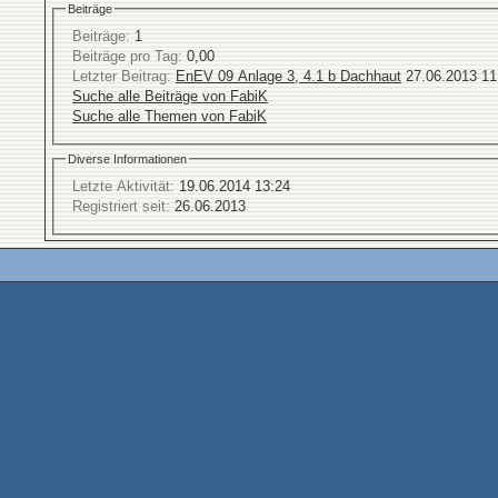
Beiträge
Beiträge:
1
Beiträge pro Tag:
0,00
Letzter Beitrag:
EnEV 09 Anlage 3, 4.1 b Dachhaut
27.06.2013
11
Suche alle Beiträge von FabiK
Suche alle Themen von FabiK
Diverse Informationen
Letzte Aktivität:
19.06.2014
13:24
Registriert seit:
26.06.2013