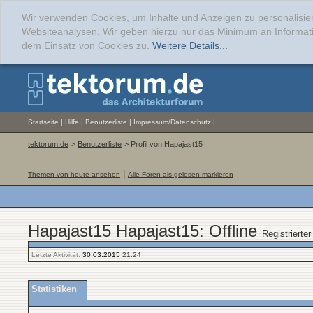
Wir verwenden Cookies, um Inhalte und Anzeigen zu personalisier
Websiteanalysen. Wir geben hierzu nur das Minimum an Informati
dem Einsatz von Cookies zu.
Weitere Details...
Startseite
|
Hilfe
|
Benutzerliste
|
Impressum/Datenschutz
|
tektorum.de
>
Benutzerliste
> Profil von Hapajast15
|
Themen von heute ansehen
Alle Foren als gelesen markieren
Hapajast15 Hapajast15: Offline
Registrierter
Letzte Aktivität:
30.03.2015
21:24
Statistiken