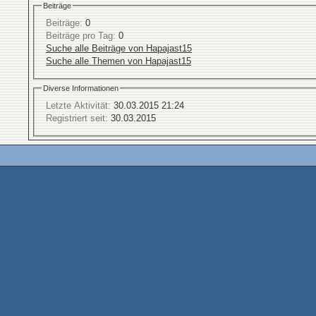
Beiträge
Beiträge:
0
Beiträge pro Tag:
0
Suche alle Beiträge von Hapajast15
Suche alle Themen von Hapajast15
Diverse Informationen
Letzte Aktivität:
30.03.2015
21:24
Registriert seit:
30.03.2015