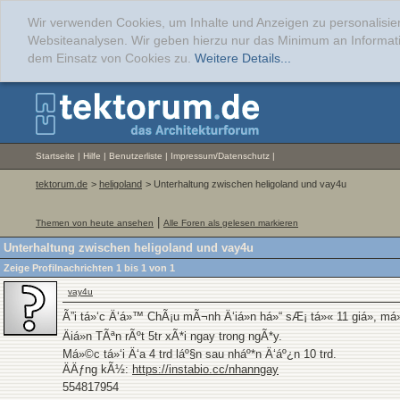
Wir verwenden Cookies, um Inhalte und Anzeigen zu personalisier
Websiteanalysen. Wir geben hierzu nur das Minimum an Informati
dem Einsatz von Cookies zu.
Weitere Details...
Startseite
|
Hilfe
|
Benutzerliste
|
Impressum/Datenschutz
|
tektorum.de
>
heligoland
> Unterhaltung zwischen heligoland und vay4u
|
Themen von heute ansehen
Alle Foren als gelesen markieren
Unterhaltung zwischen heligoland und vay4u
Zeige Profilnachrichten 1 bis
1
von
1
vay4u
Ã”i tá»‘c Ä‘á»™ ChÃ¡u mÃ¬nh Ä‘iá»n há»“ sÆ¡ tá»« 11 giá», má»
Äiá»n TÃªn rÃºt 5tr xÃ*i ngay trong ngÃ*y.
Má»©c tá»‘i Ä‘a 4 trd láº§n sau nháº*n Ä‘áº¿n 10 trd.
ÄÄƒng kÃ½:
https://instabio.cc/nhanngay
554817954