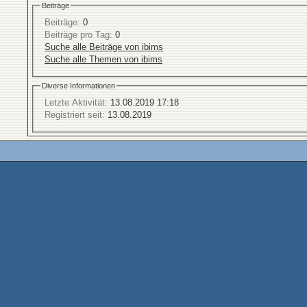
Beiträge
Beiträge:
0
Beiträge pro Tag:
0
Suche alle Beiträge von ibims
Suche alle Themen von ibims
Diverse Informationen
Letzte Aktivität:
13.08.2019
17:18
Registriert seit:
13.08.2019