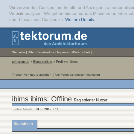
Wir verwenden Cookies, um Inhalte und Anzeigen zu personalisier
Websiteanalysen. Wir geben hierzu nur das Minimum an Informati
dem Einsatz von Cookies zu.
Weitere Details...
Startseite
|
Hilfe
|
Benutzerliste
|
Impressum/Datenschutz
|
tektorum.de
>
Benutzerliste
> Profil von ibims
|
Themen von heute ansehen
Alle Foren als gelesen markieren
ibims ibims: Offline
Registrierter Nutzer
Letzte Aktivität:
13.08.2019
17:18
Statistiken