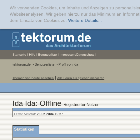
Wir verwenden Cookies, um Inhalte und Anzeigen zu personalisier
Websiteanalysen. Wir geben hierzu nur das Minimum an Informati
dem Einsatz von Cookies zu.
Weitere Details...
Startseite
|
Hilfe
|
Benutzerliste
|
Impressum/Datenschutz
|
tektorum.de
>
Benutzerliste
> Profil von Ida
|
Themen von heute ansehen
Alle Foren als gelesen markieren
Ida Ida: Offline
Registrierter Nutzer
Letzte Aktivität:
28.05.2004
19:57
Statistiken