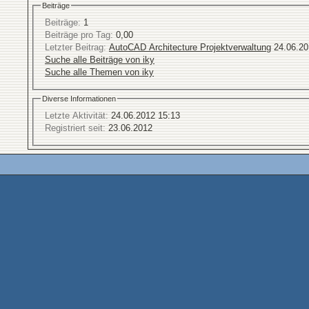
Beiträge
Beiträge:
1
Beiträge pro Tag:
0,00
Letzter Beitrag:
AutoCAD Architecture Projektverwaltung
24.06.2
Suche alle Beiträge von iky
Suche alle Themen von iky
Diverse Informationen
Letzte Aktivität:
24.06.2012
15:13
Registriert seit:
23.06.2012