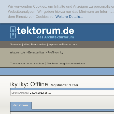
Wir verwenden Cookies, um Inhalte und Anzeigen zu personalisier
Websiteanalysen. Wir geben hierzu nur das Minimum an Informati
dem Einsatz von Cookies zu.
Weitere Details...
Startseite
|
Hilfe
|
Benutzerliste
|
Impressum/Datenschutz
|
tektorum.de
>
Benutzerliste
> Profil von iky
|
Themen von heute ansehen
Alle Foren als gelesen markieren
iky iky: Offline
Registrierter Nutzer
Letzte Aktivität:
24.06.2012
15:13
Statistiken