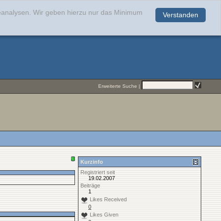
teanalysen. Wir geben hierzu nur das Minimum
Verstanden
.
Erweiterte Suche
|
Kurzinfo
Registriert seit
19.02.2007
Beiträge
1
Likes Received
0
Likes Given