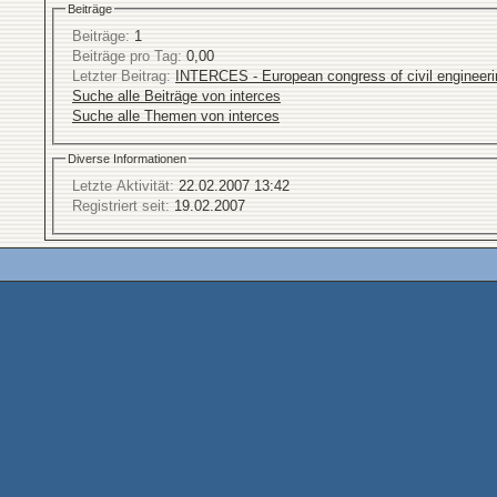
Beiträge
Beiträge:
1
Beiträge pro Tag:
0,00
Letzter Beitrag:
INTERCES - European congress of civil engineeri
Suche alle Beiträge von interces
Suche alle Themen von interces
Diverse Informationen
Letzte Aktivität:
22.02.2007
13:42
Registriert seit:
19.02.2007