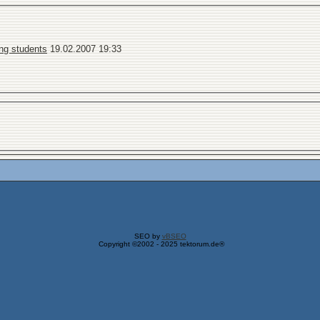
ng students
19.02.2007
19:33
SEO by
vBSEO
Copyright ©2002 - 2025 tektorum.de®