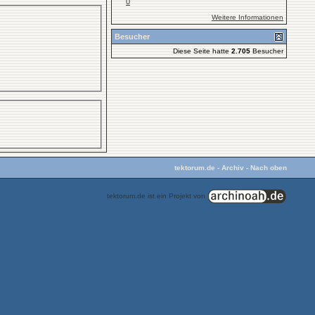
0
Weitere Informationen
Besucher
Diese Seite hatte
2.705
Besucher
tektorum.de
-
Archiv
-
Nach oben
tektorum.de ist ein Projekt von