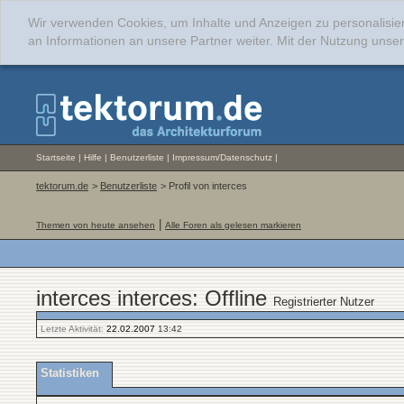
Wir verwenden Cookies, um Inhalte und Anzeigen zu personalisie
an Informationen an unsere Partner weiter. Mit der Nutzung uns
Startseite
|
Hilfe
|
Benutzerliste
|
Impressum/Datenschutz
|
tektorum.de
>
Benutzerliste
> Profil von interces
|
Themen von heute ansehen
Alle Foren als gelesen markieren
interces interces: Offline
Registrierter Nutzer
Letzte Aktivität:
22.02.2007
13:42
Statistiken