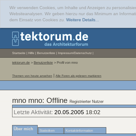
Wir verwenden Cookies, um Inhalte und Anzeigen zu personalisier
Websiteanalysen. Wir geben hierzu nur das Minimum an Informati
dem Einsatz von Cookies zu.
Weitere Details...
Startseite
|
Hilfe
|
Benutzerliste
|
Impressum/Datenschutz
|
tektorum.de
>
Benutzerliste
> Profil von mno
|
Themen von heute ansehen
Alle Foren als gelesen markieren
mno mno: Offline
Registrierter Nutzer
Letzte Aktivität:
20.05.2005
18:02
Über mich
Statistiken
Kontaktinformation