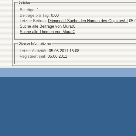
Beiträge
Beiträge:
1
Beiträge pro Tag:
0,00
Letzter Beitrag:
Dringend!! Suche den Namen des Objektes!!!
05.
Suche alle Beiträge von MuratC
Suche alle Themen von MuratC
Diverse Informationen
Letzte Aktivität:
05.06.2011
15:08
Registriert seit:
05.06.2011