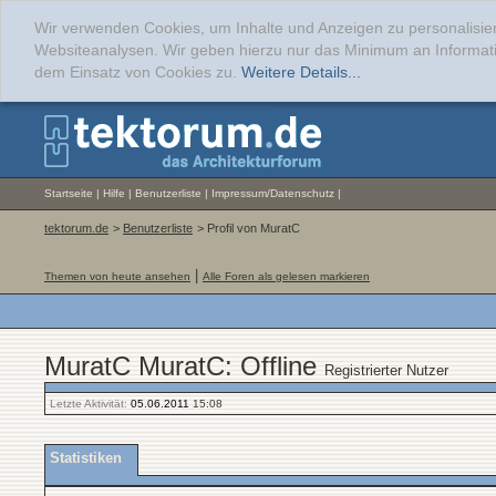
Wir verwenden Cookies, um Inhalte und Anzeigen zu personalisier
Websiteanalysen. Wir geben hierzu nur das Minimum an Informati
dem Einsatz von Cookies zu.
Weitere Details...
Startseite
|
Hilfe
|
Benutzerliste
|
Impressum/Datenschutz
|
tektorum.de
>
Benutzerliste
> Profil von MuratC
|
Themen von heute ansehen
Alle Foren als gelesen markieren
MuratC MuratC: Offline
Registrierter Nutzer
Letzte Aktivität:
05.06.2011
15:08
Statistiken