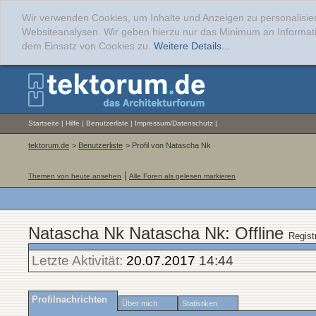
Wir verwenden Cookies, um Inhalte und Anzeigen zu personalisier
Websiteanalysen. Wir geben hierzu nur das Minimum an Informati
dem Einsatz von Cookies zu.
Weitere Details...
Startseite
|
Hilfe
|
Benutzerliste
|
Impressum/Datenschutz
|
tektorum.de
>
Benutzerliste
> Profil von Natascha Nk
|
Themen von heute ansehen
Alle Foren als gelesen markieren
Natascha Nk Natascha Nk: Offline
Regist
Letzte Aktivität:
20.07.2017
14:44
Profilnachrichten
Über mich
Statistiken