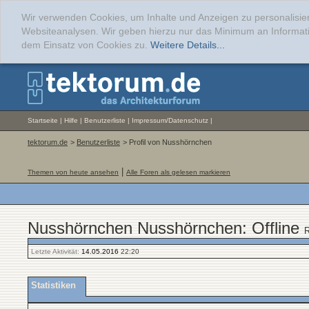
Wir verwenden Cookies, um Inhalte und Anzeigen zu personalisier
Websiteanalysen. Wir geben hierzu nur das Minimum an Informati
dem Einsatz von Cookies zu.
Weitere Details...
Startseite
|
Hilfe
|
Benutzerliste
|
Impressum/Datenschutz
|
tektorum.de
>
Benutzerliste
> Profil von Nusshörnchen
|
Themen von heute ansehen
Alle Foren als gelesen markieren
Nusshörnchen Nusshörnchen: Offline
R
Letzte Aktivität:
14.05.2016
22:20
Statistiken