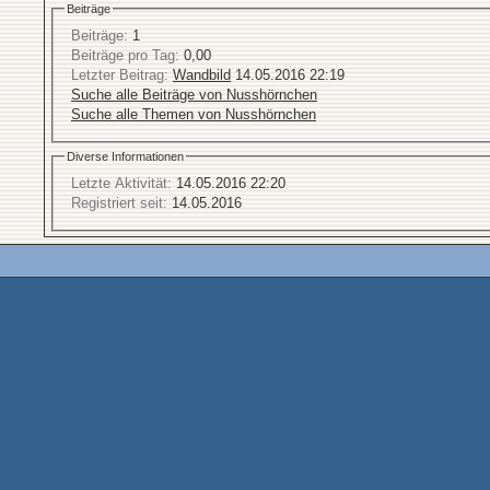
Beiträge
Beiträge:
1
Beiträge pro Tag:
0,00
Letzter Beitrag:
Wandbild
14.05.2016
22:19
Suche alle Beiträge von Nusshörnchen
Suche alle Themen von Nusshörnchen
Diverse Informationen
Letzte Aktivität:
14.05.2016
22:20
Registriert seit:
14.05.2016