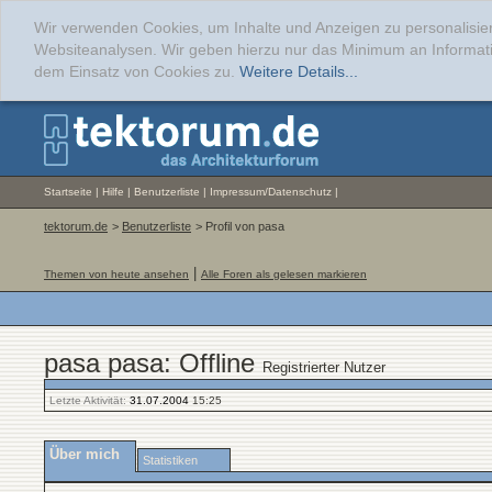
Wir verwenden Cookies, um Inhalte und Anzeigen zu personalisier
Websiteanalysen. Wir geben hierzu nur das Minimum an Informati
dem Einsatz von Cookies zu.
Weitere Details...
Startseite
|
Hilfe
|
Benutzerliste
|
Impressum/Datenschutz
|
tektorum.de
>
Benutzerliste
> Profil von pasa
|
Themen von heute ansehen
Alle Foren als gelesen markieren
pasa pasa: Offline
Registrierter Nutzer
Letzte Aktivität:
31.07.2004
15:25
Über mich
Statistiken