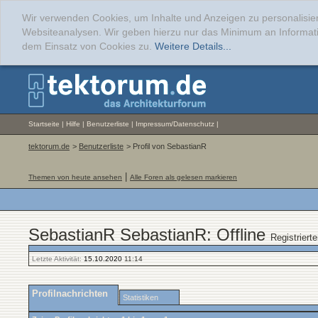
Wir verwenden Cookies, um Inhalte und Anzeigen zu personalisier
Websiteanalysen. Wir geben hierzu nur das Minimum an Informati
dem Einsatz von Cookies zu.
Weitere Details...
Startseite
|
Hilfe
|
Benutzerliste
|
Impressum/Datenschutz
|
tektorum.de
>
Benutzerliste
> Profil von SebastianR
|
Themen von heute ansehen
Alle Foren als gelesen markieren
SebastianR SebastianR: Offline
Registriert
Letzte Aktivität:
15.10.2020
11:14
Profilnachrichten
Statistiken