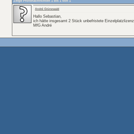
Zeige Profilnachrichten 1 bis
1
von
1
André Grünewald
Hallo Sebastian,
ich hätte insgesamt 2 Stück unbefristete Einzelplatzliz
MfG André