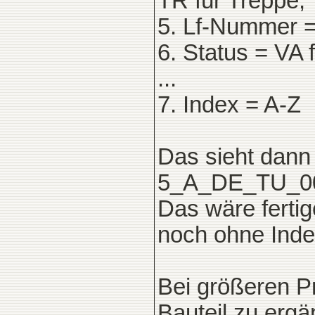
TR für Treppe, 
5. Lf-Nummer = 
6. Status = VA 
...
7. Index = A-Z
Das sieht dann 
5_A_DE_TU_00
Das wäre ferti
noch ohne Inde
Bei größeren Pr
Bauteil zu erg