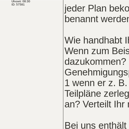
Uhrzeit: 08:30
ID: 57581
jeder Plan bek
benannt werden 
Wie handhabt I
Wenn zum Beisp
dazukommen? B
Genehmigungsp
1 wenn er z. B
Teilpläne zerle
an? Verteilt I
Bei uns enthäl