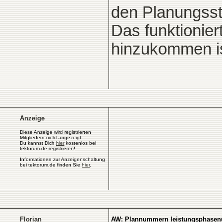
den Planungss
Das funktionier
hinzukommen is
Anzeige
Diese Anzeige wird registrierten
Mitgliedern nicht angezeigt.
Du kannst Dich
hier
kostenlos bei
tektorum.de registrieren!
Informationen zur Anzeigenschaltung
bei tektorum.de finden Sie
hier
.
Florian
AW: Plannummern leistungsphasen