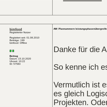
bimfood
AW: Plannummern leistungsphasenübergreif
Registrierter Nutzer
Registriert seit: 01.08.2010
Beiträge: 199
bimfood: Offline
Danke für die A
Beitrag
Datum: 15.10.2020
Uhrzeit: 10:22
ID: 57583
So kenne ich e
Vermutlich ist 
es gleich Logis
Projekten. Oder