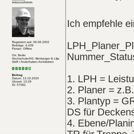
tektorumAdmin
Ich empfehle e
Registriert seit: 06.06.2002
LPH_Planer_Pla
Beiträge: 4.439
Florian: Offline
Nummer_Statu
Ort: Berlin
Hochschule/AG: Illenberger & Lilja
GbR / Anderhalten Architekten
Beitrag
1. LPH = Leist
Datum: 13.10.2020
Uhrzeit: 13:29
ID: 57582
2. Planer = z.B
3. Plantyp = GR
DS für Deckens
4. Ebene/Planin