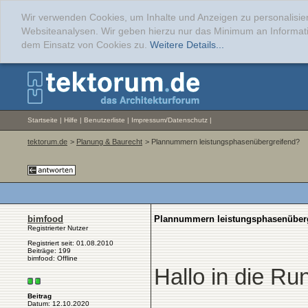
Wir verwenden Cookies, um Inhalte und Anzeigen zu personalisier
Websiteanalysen. Wir geben hierzu nur das Minimum an Informati
dem Einsatz von Cookies zu.
Weitere Details...
Startseite
|
Hilfe
|
Benutzerliste
|
Impressum/Datenschutz
|
tektorum.de
>
Planung & Baurecht
> Plannummern leistungsphasenübergreifend?
bimfood
Plannummern leistungsphasenüber
Registrierter Nutzer
Registriert seit: 01.08.2010
Beiträge: 199
bimfood: Offline
Hallo in die Ru
Beitrag
Datum: 12.10.2020