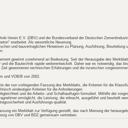
nik-Verein E.V. (DBV) und der Bundesverband der Deutschen Zementindustri
eton" erarbeitet. Als wesentliche Neuerung
nischen und bauvertraglichen Hinweisen zu Planung, Ausführung, Beurteilung 
en.
 Element gewinnt zunehmend an Bedeutung. Seit der Herausgabe des Merkblatt
r und die Bautechnik rapide weiterentwickelt. Daher war es notwendig, das bis
eser Zeit gewonnenen technischen Erfahrungen und die inzwischen vorgenom
orm und VOB/B von 2002.
tte der nun vorliegenden Fassung des Merkblatts, die Kriterien für die Klassif
hnisch eindeutigen Kriterien für die Anforderungen
Farbgleichheit und die Arbeits- und Schalhautfugen formuliert. Mithilfe der 
agnehmer ermöglicht, die Leistung, die erbracht, ausgeführt und beurteilt wer
rtragssicherheit und Ausführungs-qualität.
assung ein Merkblatt zur Verfügung gestellt, das nach Meinung der herausgeb
preisig von DBV und BDZ gemeinsam vertrieben.