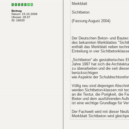
Merkblatt
Beitrag
Sichtbeton
Datum: 15.10.2006
Uhrzeit: 18:37
(Fassung August 2004)
ID: 19020
Der Deutschen Beton- und Bautech
des bekannten Merkblattes "Sichtb
enthält das Merkblatt neben tech
Einteilung in vier Sichtbetonklass
„Sichtbeton“ als gestalterisches
Jahre 1997 hat sich die Architektu
zu überarbeiten und die seit di
berücksichtigen
wie Aspekte der Schuldrechtsref
Völlig neu sind diejenigen Abschni
werden Sichtbeton-klassen mit tec
an die Textur, die Porigkeit, die 
Bieter und dem ausführenden Auftr
ist eine wichtige Grundlage für Ve
Der Fachwelt wird mit dieser Neuf
Merkblatt Sichtbeton wird gleich