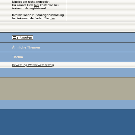
Mitgliedern nicht angezeigt.
Du kannst Dich
hier
kostenlos bei
tektorum.de registrieren!
Informationen zur Anzeigenschaltung
bei tektorum.de finden Sie
hier
.
Ähnliche Themen
Thema
Bewertung Wettbewerbserfolg