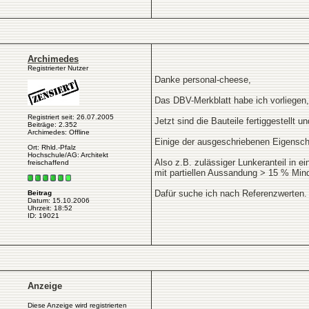
Archimedes
Registrierter Nutzer
Danke personal-cheese,
Das DBV-Merkblatt habe ich vorliegen
Registriert seit: 26.07.2005
Jetzt sind die Bauteile fertiggestellt u
Beiträge: 2.352
Archimedes: Offline
Einige der ausgeschriebenen Eigenscha
Ort: Rhld.-Pfalz
Hochschule/AG: Architekt
Also z.B. zulässiger Lunkeranteil in 
freischaffend
mit partiellen Aussandung > 15 % Mind
Dafür suche ich nach Referenzwerten.
Beitrag
Datum: 15.10.2006
Uhrzeit: 18:52
ID: 19021
Anzeige
Diese Anzeige wird registrierten