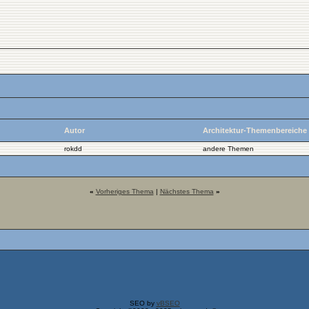
Autor
Architektur-Themenbereiche
rokdd
andere Themen
«
Vorheriges Thema
|
Nächstes Thema
»
SEO by
vBSEO