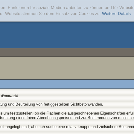
ren, Funktionen für soziale Medien anbieten zu können und für Websi
erer Website stimmen Sie dem Einsatz von Cookies zu.
Weitere Details..
1
(
Permalink
)
ng und Beurteilung von fertiggestellten Sichtbetonwänden.
ts um festzustellen, ob die Flächen die ausgeschriebenen Eigenschaften erfü
stsetzung eines fairen Abrechnungspreises und zur Bestimmung von möglic
eit angelegt sind, aber ich suche eine relativ knappe und zielsichere Beschr