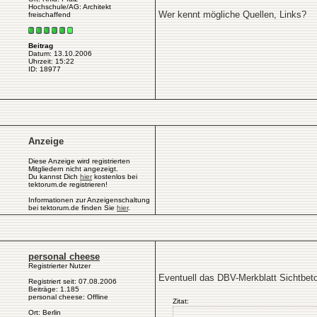
Hochschule/AG: Architekt
Wer kennt mögliche Quellen, Links?
freischaffend
Beitrag
Datum: 13.10.2006
Uhrzeit: 15:22
ID: 18977
Anzeige
Diese Anzeige wird registrierten
Mitgliedern nicht angezeigt.
Du kannst Dich
hier
kostenlos bei
tektorum.de registrieren!
Informationen zur Anzeigenschaltung
bei tektorum.de finden Sie
hier
.
personal cheese
Registrierter Nutzer
Eventuell das DBV-Merkblatt Sichtbe
Registriert seit: 07.08.2006
Beiträge: 1.185
personal cheese: Offline
Zitat:
Ort: Berlin