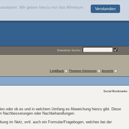
teanalysen. Wir geben hierzu nur das Minimum
Verstanden
.
Erweiterte Suche
|
LinkBack
Themen-Optionen
Ansicht
Social Bookmarks:
llen oder ob es und in welchem Umfang es Abweichung hierzu gibt. Diese
hen Nachbesserungen oder Nachbehandlungen.
eibung im Netz, evtl. auch ein Formular/Fragebogen, welches bei der