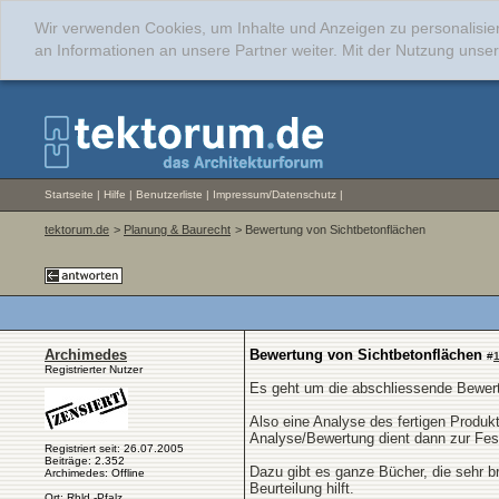
Wir verwenden Cookies, um Inhalte und Anzeigen zu personalisie
an Informationen an unsere Partner weiter. Mit der Nutzung uns
Startseite
|
Hilfe
|
Benutzerliste
|
Impressum/Datenschutz
|
tektorum.de
>
Planung & Baurecht
> Bewertung von Sichtbetonflächen
Archimedes
Bewertung von Sichtbetonflächen
#
Registrierter Nutzer
Es geht um die abschliessende Bewertu
Also eine Analyse des fertigen Produk
Analyse/Bewertung dient dann zur Fe
Registriert seit: 26.07.2005
Beiträge: 2.352
Dazu gibt es ganze Bücher, die sehr br
Archimedes: Offline
Beurteilung hilft.
Ort: Rhld.-Pfalz