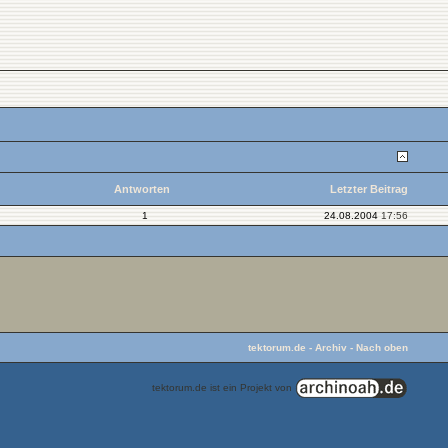
Antworten
Letzter Beitrag
1
24.08.2004
17:56
tektorum.de
-
Archiv
-
Nach oben
tektorum.de ist ein Projekt von