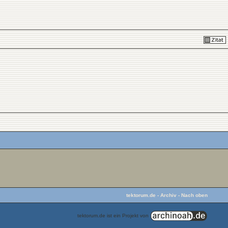
tektorum.de
-
Archiv
-
Nach oben
tektorum.de ist ein Projekt von