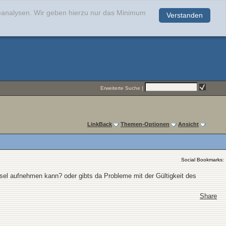
teanalysen. Wir geben hierzu nur das Minimum
Verstanden
.
Erweiterte Suche
|
LinkBack
Themen-Optionen
Ansicht
Social Bookmarks:
el aufnehmen kann? oder gibts da Probleme mit der Gültigkeit des
Share