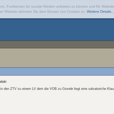
ren, Funktionen für soziale Medien anbieten zu können und für Websi
erer Website stimmen Sie dem Einsatz von Cookies zu.
Weitere Details..
link
)
in den ZTV zu einem LV dem die VOB zu Grunde liegt eine salvatoriche Klaus