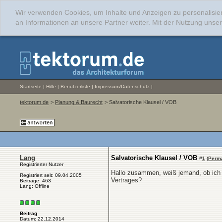
Wir verwenden Cookies, um Inhalte und Anzeigen zu personalisie
an Informationen an unsere Partner weiter. Mit der Nutzung uns
Startseite
|
Hilfe
|
Benutzerliste
|
Impressum/Datenschutz
|
tektorum.de
>
Planung & Baurecht
> Salvatorische Klausel / VOB
Lang
Salvatorische Klausel / VOB
#
1
(
Perma
Registrierter Nutzer
Hallo zusammen, weiß jemand, ob ich 
Registriert seit: 09.04.2005
Vertrages?
Beiträge: 463
Lang: Offline
Beitrag
Datum: 22.12.2014