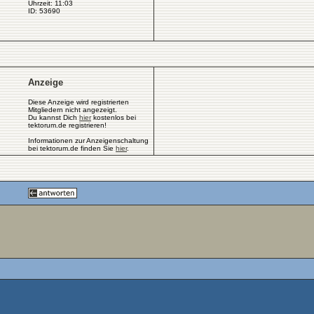
Uhrzeit: 11:03
ID: 53690
Anzeige
Diese Anzeige wird registrierten
Mitgliedern nicht angezeigt.
Du kannst Dich
hier
kostenlos bei
tektorum.de registrieren!
Informationen zur Anzeigenschaltung
bei tektorum.de finden Sie
hier
.