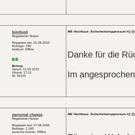
bimfood
AW: Hochhaus: Sicherheitstreppenraum
#
3
(
P
Registrierter Nutzer
Registriert seit: 01.08.2010
Beiträge: 199
bimfood: Offline
Danke für die R
Beitrag
Datum: 12.04.2015
Im angesprochene
Uhrzeit: 17:21
ID: 54226
personal cheese
AW: Hochhaus: Sicherheitstreppenraum
#
4
(
P
Registrierter Nutzer
Registriert seit: 07.08.2006
Beiträge: 1.185
personal cheese: Offline