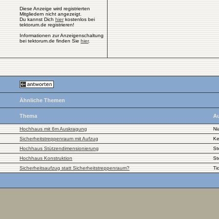
Diese Anzeige wird registrierten
Mitgliedern nicht angezeigt.
Du kannst Dich
hier
kostenlos bei
tektorum.de registrieren!
Informationen zur Anzeigenschaltung
bei tektorum.de finden Sie
hier
.
Ähnliche Themen
Thema
Au
Hochhaus mit 6m Auskragung
Ni
Sicherheitstreppenraum mit Aufzug
K
Hochhaus Stützendimensionierung
St
Hochhaus Konstruktion
St
Sicherheitsaufzug statt Sicherheitstreppenraum?
Ti