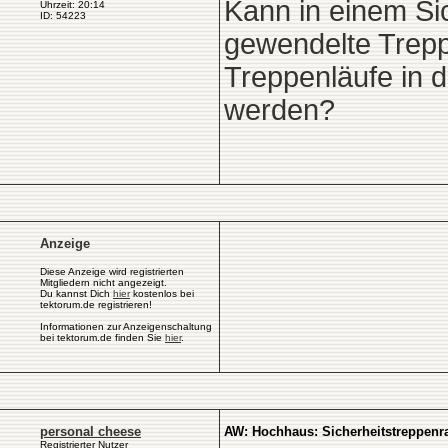
Kann in einem Si
Uhrzeit: 20:14
ID: 54223
gewendelte Trep
Treppenläufe in 
werden?
Anzeige
Diese Anzeige wird registrierten
Mitgliedern nicht angezeigt.
Du kannst Dich
hier
kostenlos bei
tektorum.de registrieren!
Informationen zur Anzeigenschaltung
bei tektorum.de finden Sie
hier
.
personal cheese
AW: Hochhaus: Sicherheitstreppen
Registrierter Nutzer