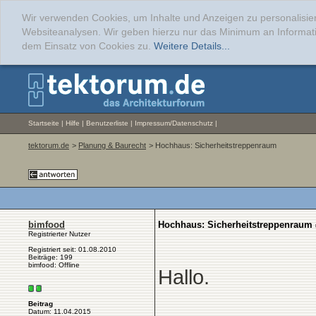
Wir verwenden Cookies, um Inhalte und Anzeigen zu personalisier
Websiteanalysen. Wir geben hierzu nur das Minimum an Informati
dem Einsatz von Cookies zu.
Weitere Details...
Startseite
|
Hilfe
|
Benutzerliste
|
Impressum/Datenschutz
|
tektorum.de
>
Planung & Baurecht
> Hochhaus: Sicherheitstreppenraum
bimfood
Hochhaus: Sicherheitstreppenraum
Registrierter Nutzer
Registriert seit: 01.08.2010
Beiträge: 199
bimfood: Offline
Hallo.
Beitrag
Datum: 11.04.2015