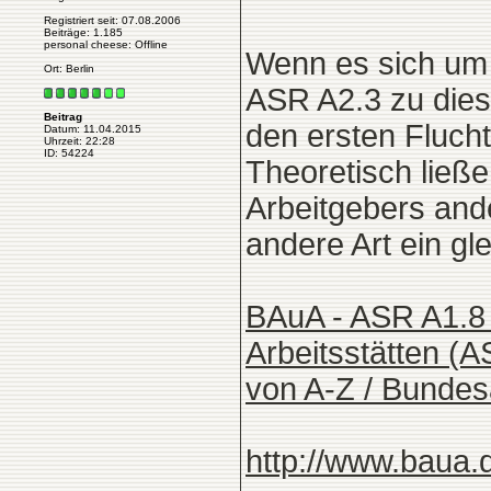
Registriert seit: 07.08.2006
Beiträge: 1.185
personal cheese: Offline
Wenn es sich um 
Ort: Berlin
ASR A2.3 zu dies
Beitrag
den ersten Fluch
Datum: 11.04.2015
Uhrzeit: 22:28
ID: 54224
Theoretisch ließe
Arbeitgebers ande
andere Art ein gl
BAuA - ASR A1.8 
Arbeitsstätten (A
von A-Z / Bundesa
http://www.baua.