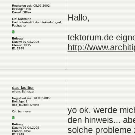
Registriert seit: 05.06.2002
Beiträge: 196
Daniel: Offline
Hallo,
Ort: Karlsruhe
Hochschule/AG: Architekturfotograf,
Fachautor
tektorum.de eigne
Beitrag
Datum: 07.04.2005
http://www.architi
Uhrzeit: 13:27
ID: 7748
das_faultier
ehem. Benutzer
Registriert seit: 18.03.2005
Beiträge: 3
das_faultier: Offline
yo ok. werde mic
Ort: hannover
den hinweis... ab
Beitrag
solche probleme 
Datum: 07.04.2005
Uhrzeit: 13:49
ID: 7749