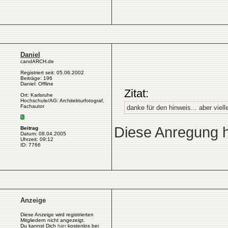
Daniel
candARCH.de
Registriert seit: 05.06.2002
Beiträge: 196
Daniel: Offline
Zitat:
Ort: Karlsruhe
Hochschule/AG: Architekturfotograf,
Fachautor
danke für den hinweis... aber viel
Diese Anregung h
Beitrag
Datum: 08.04.2005
Uhrzeit: 09:12
ID: 7766
Anzeige
Diese Anzeige wird registrierten
Mitgliedern nicht angezeigt.
Du kannst Dich
hier
kostenlos bei