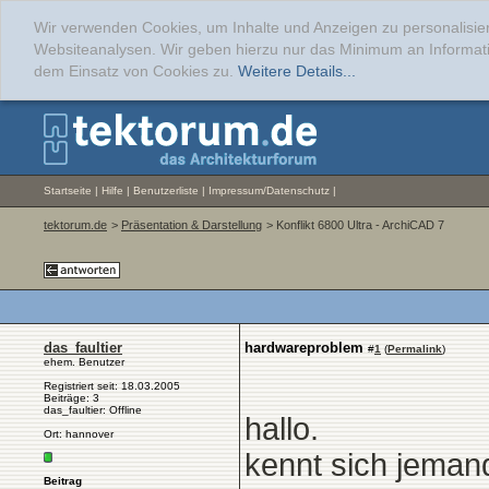
Wir verwenden Cookies, um Inhalte und Anzeigen zu personalisier
Websiteanalysen. Wir geben hierzu nur das Minimum an Informati
dem Einsatz von Cookies zu.
Weitere Details...
Startseite
|
Hilfe
|
Benutzerliste
|
Impressum/Datenschutz
|
tektorum.de
>
Präsentation & Darstellung
> Konflikt 6800 Ultra - ArchiCAD 7
das_faultier
hardwareproblem
#
1
(
Permalink
)
ehem. Benutzer
Registriert seit: 18.03.2005
Beiträge: 3
das_faultier: Offline
hallo.
Ort: hannover
kennt sich jeman
Beitrag