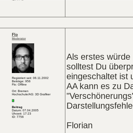
Flo
Moderator
Als erstes würde 
solltest Du überp
eingeschaltet ist
Registriert seit: 06.11.2002
Beiträge: 956
AA kann es zu Da
Flo: Offline
Ort: Bremen
"Verschönerungs"
Hochschule/AG: 3D Grafiker
Darstellungsfehle
Beitrag
Datum: 07.04.2005
Uhrzeit: 17:23
ID: 7756
Florian