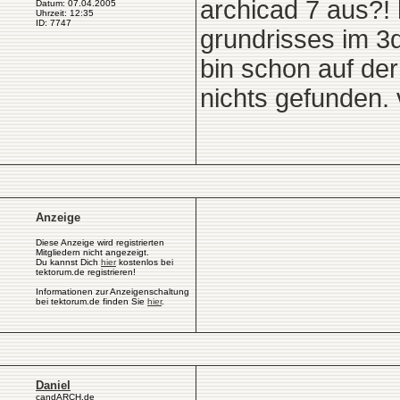
archicad 7 aus?! 
Datum: 07.04.2005
Uhrzeit: 12:35
ID: 7747
grundrisses im 3
bin schon auf de
nichts gefunden. v
Anzeige
Diese Anzeige wird registrierten
Mitgliedern nicht angezeigt.
Du kannst Dich
hier
kostenlos bei
tektorum.de registrieren!
Informationen zur Anzeigenschaltung
bei tektorum.de finden Sie
hier
.
Daniel
candARCH.de