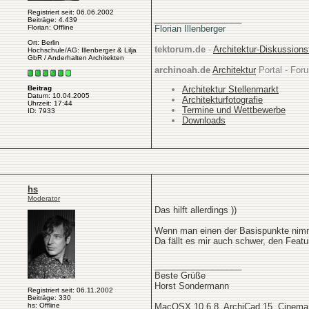
Registriert seit: 06.06.2002
__________________
Beiträge: 4.439
Florian: Offline
Florian Illenberger
Ort: Berlin
tektorum.de
-
Architektur-Diskussion
Hochschule/AG: Illenberger & Lilja
GbR / Anderhalten Architekten
archinoah.de
Architektur
Portal - Foru
Architektur Stellenmarkt
Beitrag
Datum: 10.04.2005
Architekturfotografie
Uhrzeit: 17:44
Termine und Wettbewerbe
ID: 7933
Downloads
hs
Moderator
Das hilft allerdings ))
Wenn man einen der Basispunkte nimmt,
Da fällt es mir auch schwer, den Feat
__________________
Beste Grüße
Horst Sondermann
Registriert seit: 06.11.2002
Beiträge: 330
hs: Offline
MacOSX 10.6.8, ArchiCad 15, Cinema