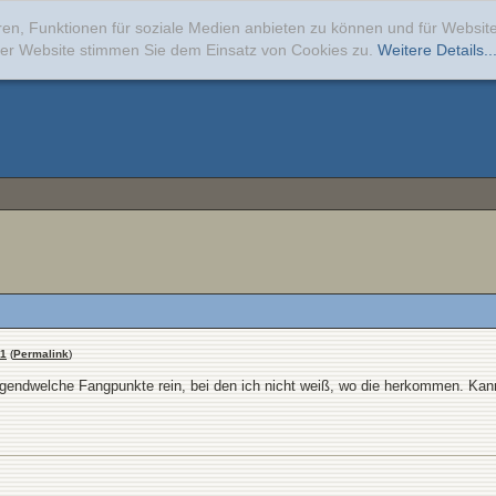
ren, Funktionen für soziale Medien anbieten zu können und für Websi
erer Website stimmen Sie dem Einsatz von Cookies zu.
Weitere Details..
1
(
Permalink
)
irgendwelche Fangpunkte rein, bei den ich nicht weiß, wo die herkommen. Ka