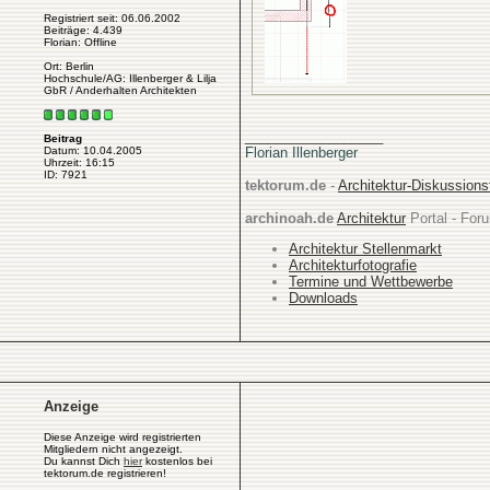
Registriert seit: 06.06.2002
Beiträge: 4.439
Florian: Offline
Ort: Berlin
Hochschule/AG: Illenberger & Lilja
GbR / Anderhalten Architekten
__________________
Beitrag
Florian Illenberger
Datum: 10.04.2005
Uhrzeit: 16:15
ID: 7921
tektorum.de
-
Architektur-Diskussion
archinoah.de
Architektur
Portal - Foru
Architektur Stellenmarkt
Architekturfotografie
Termine und Wettbewerbe
Downloads
Anzeige
Diese Anzeige wird registrierten
Mitgliedern nicht angezeigt.
Du kannst Dich
hier
kostenlos bei
tektorum.de registrieren!