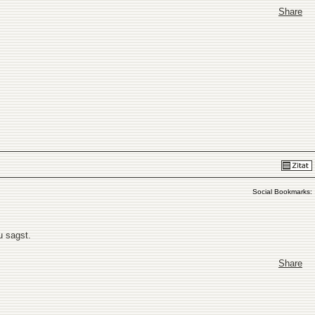
Share
Social Bookmarks:
u sagst.
Share