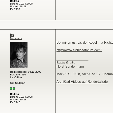
Beitrag
Datum: 10.04.2005
Uhrzeit: 18:28
ID: 7937
hs
Moderator
Bei mir gings, als der Kegel in x-Rich
http://www.archicadforum.com/
__________________
Beste Grüße
Horst Sondermann
Registriert seit: 06.11.2002
MacOSX 10.6.8, ArchiCad 15, Cinema
Beiträge: 330
hs: Offline
ArchiCad-Videos auf Rendertalk.de
Ort: Stuttgart
Beitrag
Datum: 10.04.2005
Uhrzeit: 20:28
ID: 7940