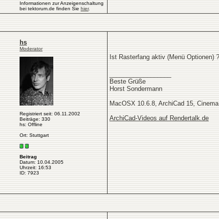
Informationen zur Anzeigenschaltung
bei tektorum.de finden Sie
hier
.
hs
Moderator
Ist Rasterfang aktiv (Menü Optionen) 
__________________
Beste Grüße
Horst Sondermann
MacOSX 10.6.8, ArchiCad 15, Cinema
Registriert seit: 06.11.2002
ArchiCad-Videos auf Rendertalk.de
Beiträge: 330
hs: Offline
Ort: Stuttgart
Beitrag
Datum: 10.04.2005
Uhrzeit: 16:53
ID: 7923