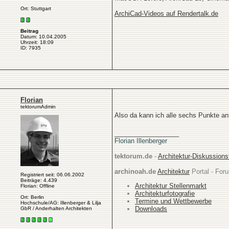
Ort: Stuttgart
ArchiCad-Videos auf Rendertalk.de
Beitrag
Datum: 10.04.2005
Uhrzeit: 18:09
ID: 7935
Florian
tektorumAdmin
Also da kann ich alle sechs Punkte an
__________________
Florian Illenberger
tektorum.de
-
Architektur-Diskussion
archinoah.de
Architektur
Portal - Foru
Registriert seit: 06.06.2002
Beiträge: 4.439
Architektur Stellenmarkt
Florian: Offline
Architekturfotografie
Ort: Berlin
Termine und Wettbewerbe
Hochschule/AG: Illenberger & Lilja
Downloads
GbR / Anderhalten Architekten