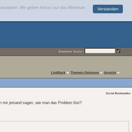
teanalysen. Wir geben hierzu nur das Minimum
Verstanden
.
Erweiterte Suche
|
LinkBack
Themen-Optionen
Ansicht
Social Bookmarks:
nn mir jemand sagen, wie man das Problem löst?