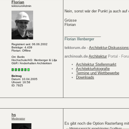
Florian
tektorumAdmin
Nein, sonst wär der Punkt ja auch au
Grüsse
Florian
__________________
Florian Illenberger
Registriert seit: 06.06.2002
tektorum.de
-
Architektur-Diskussion
Beiträge: 4.439
Florian: Offline
archinoah.de
Architektur
Portal - Foru
Ort: Berlin
Hochschule/AG: Illenberger & Lilja
GbR / Anderhalten Architekten
Architektur Stellenmarkt
Architekturfotografie
Termine und Wettbewerbe
Beitrag
Downloads
Datum: 10.04.2005
Uhrzeit: 16:58
ID: 7925
hs
Moderator
Es gibt noch die Option Rasterfang mi
Miniaturansicht angehängter Grafiken