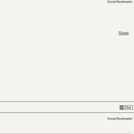
Social Bookmarks:
Share
Social Bookmarks: