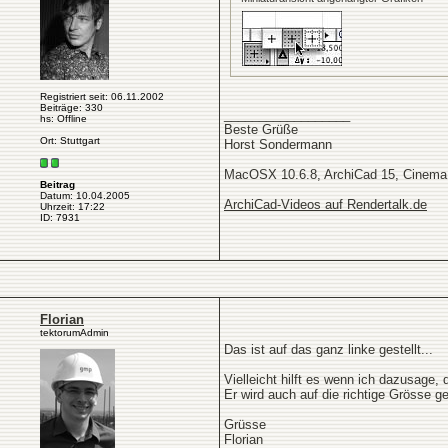
Registriert seit: 06.11.2002
Beiträge: 330
__________________
hs: Offline
Beste Grüße
Ort: Stuttgart
Horst Sondermann
MacOSX 10.6.8, ArchiCad 15, Cinema
Beitrag
Datum: 10.04.2005
ArchiCad-Videos auf Rendertalk.de
Uhrzeit: 17:22
ID: 7931
Florian
tektorumAdmin
Das ist auf das ganz linke gestellt...
Vielleicht hilft es wenn ich dazusage,
Er wird auch auf die richtige Grösse 
Grüsse
Florian