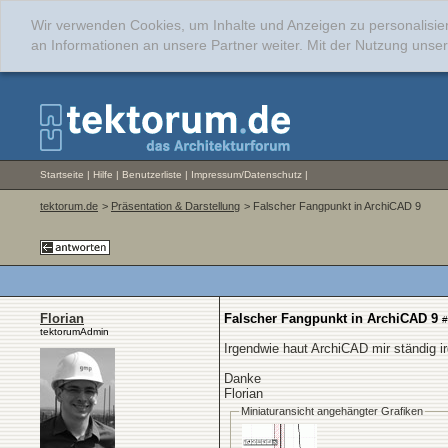
Wir verwenden Cookies, um Inhalte und Anzeigen zu personalisie
an Informationen an unsere Partner weiter. Mit der Nutzung uns
Startseite
|
Hilfe
|
Benutzerliste
|
Impressum/Datenschutz
|
tektorum.de
>
Präsentation & Darstellung
> Falscher Fangpunkt in ArchiCAD 9
Florian
Falscher Fangpunkt in ArchiCAD 9
#
tektorumAdmin
Irgendwie haut ArchiCAD mir ständig 
Danke
Florian
Miniaturansicht angehängter Grafiken