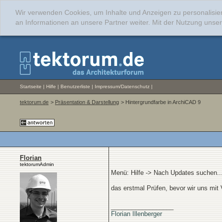
Wir verwenden Cookies, um Inhalte und Anzeigen zu personalisie
an Informationen an unsere Partner weiter. Mit der Nutzung uns
Startseite
|
Hilfe
|
Benutzerliste
|
Impressum/Datenschutz
|
tektorum.de
>
Präsentation & Darstellung
> Hintergrundfarbe in ArchiCAD 9
Florian
tektorumAdmin
Menü: Hilfe -> Nach Updates suchen..
das erstmal Prüfen, bevor wir uns mit
__________________
Florian Illenberger