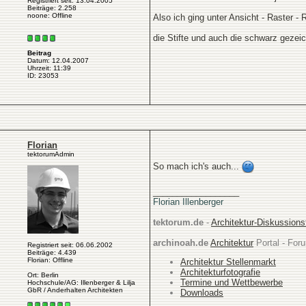
Registriert seit: 13.04.2005
Beiträge: 2.258
noone: Offline
Also ich ging unter Ansicht - Raster - 
die Stifte und auch die schwarz gezeic
Beitrag
Datum: 12.04.2007
Uhrzeit: 11:39
ID: 23053
Florian
tektorumAdmin
So mach ich's auch...
__________________
Florian Illenberger
tektorum.de
-
Architektur-Diskussion
archinoah.de
Architektur
Portal - Foru
Registriert seit: 06.06.2002
Beiträge: 4.439
Florian: Offline
Architektur Stellenmarkt
Architekturfotografie
Ort: Berlin
Termine und Wettbewerbe
Hochschule/AG: Illenberger & Lilja
GbR / Anderhalten Architekten
Downloads