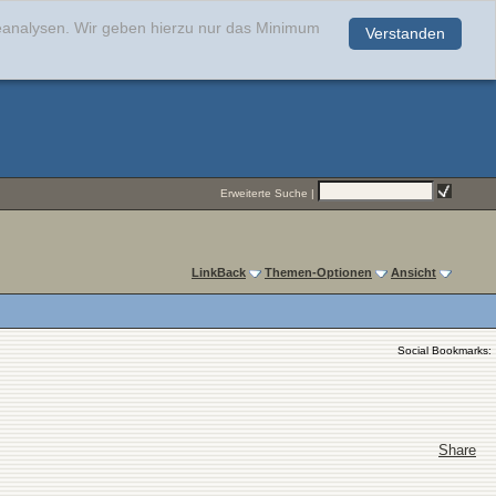
teanalysen. Wir geben hierzu nur das Minimum
Verstanden
.
Erweiterte Suche
|
LinkBack
Themen-Optionen
Ansicht
Social Bookmarks:
Share