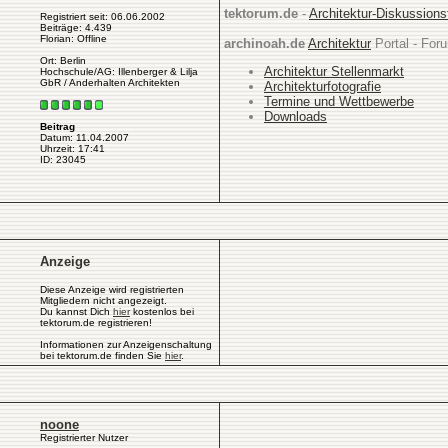
tektorum.de
-
Architektur-Diskussion
Registriert seit: 06.06.2002
Beiträge: 4.439
Florian: Offline
archinoah.de
Architektur
Portal - Foru
Ort: Berlin
Architektur Stellenmarkt
Hochschule/AG: Illenberger & Lilja
GbR / Anderhalten Architekten
Architekturfotografie
Termine und Wettbewerbe
Downloads
Beitrag
Datum: 11.04.2007
Uhrzeit: 17:41
ID: 23045
Anzeige
Diese Anzeige wird registrierten
Mitgliedern nicht angezeigt.
Du kannst Dich
hier
kostenlos bei
tektorum.de registrieren!
Informationen zur Anzeigenschaltung
bei tektorum.de finden Sie
hier
.
noone
Registrierter Nutzer