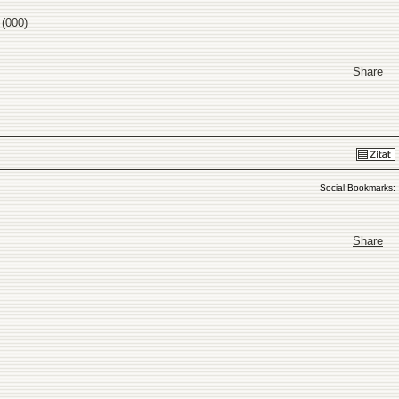
 (000)
Share
Social Bookmarks:
Share