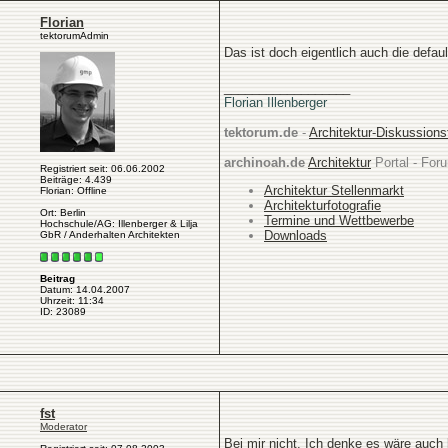
Florian
tektorumAdmin
Das ist doch eigentlich auch die default
__________________
Florian Illenberger
tektorum.de
-
Architektur-Diskussion
archinoah.de
Architektur
Portal - Foru
Registriert seit: 06.06.2002
Beiträge: 4.439
Architektur Stellenmarkt
Florian: Offline
Architekturfotografie
Ort: Berlin
Termine und Wettbewerbe
Hochschule/AG: Illenberger & Lilja
Downloads
GbR / Anderhalten Architekten
Beitrag
Datum: 14.04.2007
Uhrzeit: 11:34
ID: 23089
fst
Moderator
Bei mir nicht. Ich denke es wäre auch 