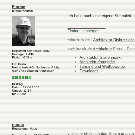
Florian
tektorumAdmin
Ich habe auch eine eigene Stiftpalette
__________________
Florian Illenberger
tektorum.de
-
Architektur-Diskussion
archinoah.de
Architektur
Portal - Foru
Registriert seit: 06.06.2002
Beiträge: 4.439
Architektur Stellenmarkt
Florian: Offline
Architekturfotografie
Ort: Berlin
Termine und Wettbewerbe
Hochschule/AG: Illenberger & Lilja
Downloads
GbR / Anderhalten Architekten
Beitrag
Datum: 12.04.2007
Uhrzeit: 11:34
ID: 23052
noone
Registrierter Nutzer
vielleicht stelle ich das Ganze ja auch f