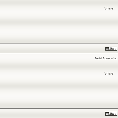
Share
Social Bookmarks:
Share