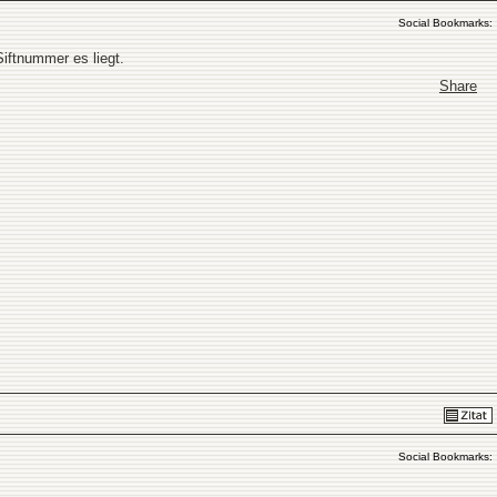
Social Bookmarks:
iftnummer es liegt.
Share
Social Bookmarks: