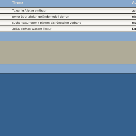
Thema
Au
Textur in Allplan einfügen
au
textur über allplan geländemodell ziehen
mi
suche textur eternit platten als römischer verband
mo
3dStudioMax Wasser-Textur
Ku