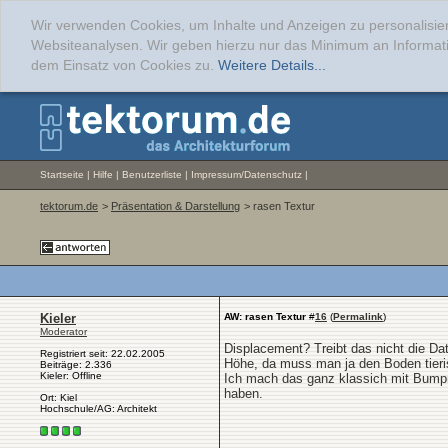
Wir verwenden Cookies, um Inhalte und Anzeigen zu personalisier
Websiteanalysen. Wir geben hierzu nur das Minimum an Informati
dem Einsatz von Cookies zu.
Weitere Details...
Startseite
|
Hilfe
|
Benutzerliste
|
Impressum/Datenschutz
|
tektorum.de
>
Präsentation & Darstellung
> rasen Textur
Kieler
AW: rasen Textur
#
16
(
Permalink
)
Moderator
Displacement? Treibt das nicht die Da
Registriert seit: 22.02.2005
Höhe, da muss man ja den Boden tieris
Beiträge: 2.336
Kieler: Offline
Ich mach das ganz klassich mit Bump
haben.
Ort: Kiel
Hochschule/AG: Architekt