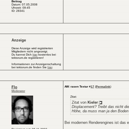
Beitrag
Datum: 07.05.2008
Uhrzeit: 09:45
ID: 28341
Anzeige
Diese Anzeige wird registrierten
Mitgliedern nicht angezeigt.
Du kannst Dich
hier
kostenlos bei
tektorum.de registrieren!
Informationen zur Anzeigenschaltung
bei tektorum.de finden Sie
hier
.
Flo
AW: rasen Textur
#
17
(
Permalink
)
Moderator
Zitat:
Zitat von
Kieler
Displacement? Treibt das nicht di
Höhe, da muss man ja den Boden ti
Bei modernen Renderengines ist das ei