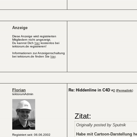
Anzeige
Diese Anzeige wird registrierten
Mitgliedern nicht angezeigt.
Du kannst Dich
hier
kostenlos bei
tektorum.de registrieren!
Informationen zur Anzeigenschaltung
bei tektorum.de finden Sie
hier
.
Florian
Re: Hiddenline in C4D
#
2
(
Permalink
)
tektorumAdmin
Zitat:
Originally posted by Sputnik
Habe mit Cartoon-Darstellung h
Registriert seit: 06.06.2002