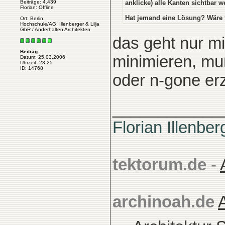
Beiträge: 4.439
anklicke) alle Kanten sichtbar 
Florian: Offline
Hat jemand eine Lösung? Wäre t
Ort: Berlin
Hochschule/AG: Illenberger & Lilja
GbR / Anderhalten Architekten
das geht nur mi
Beitrag
minimieren, muß
Datum: 25.03.2006
Uhrzeit: 23:25
ID: 14768
oder n-gone erz
____________
Florian Illenber
tektorum.de
-
archinoah.de