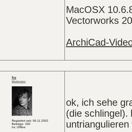
MacOSX 10.6.8
Vectorworks 2
ArchiCad-Video
hs
Moderator
ok, ich sehe gr
(die schlingel)
Registriert seit: 06.11.2002
untriangulieren 
Beiträge: 330
hs: Offline