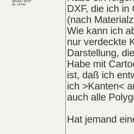
Uhrzeit: 16:07
ID: 14764
DXF, die ich i
(nach Material
Wie kann ich a
nur verdeckte K
Darstellung, di
Habe mit Carto
ist, daß ich e
ich >Kanten< an
auch alle Polyg
Hat jemand ein