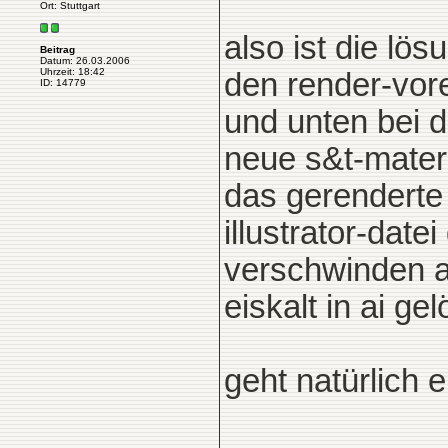
Ort: Stuttgart
also ist die lö
Beitrag
Datum: 26.03.2006
Uhrzeit: 18:42
den render-vor
ID: 14779
und unten bei d
neue s&t-mater
das gerenderte 
illustrator-date
verschwinden a
eiskalt in ai gel
geht natürlich 
____________