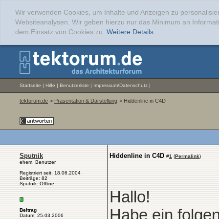
Wir verwenden Cookies, um Inhalte und Anzeigen zu personalisier
Websiteanalysen. Wir geben hierzu nur das Minimum an Informati
dem Einsatz von Cookies zu.
Weitere Details...
Startseite
|
Hilfe
|
Benutzerliste
|
Impressum/Datenschutz
|
tektorum.de
>
Präsentation & Darstellung
> Hiddenline in C4D
Sputnik
Hiddenline in C4D
#
1
(
Permalink
)
ehem. Benutzer
Registriert seit: 18.06.2004
Beiträge: 82
Sputnik: Offline
Hallo!
Habe ein folge
Beitrag
Datum: 25.03.2006