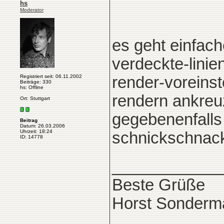
hs
Moderator
es geht einfach
verdeckte-linie
Registriert seit: 06.11.2002
render-voreinst
Beiträge: 330
hs: Offline
rendern ankreuz
Ort: Stuttgart
gegebenenfalls 
Beitrag
Datum: 26.03.2006
Uhrzeit: 18:24
schnickschnack
ID: 14778
____________
Beste Grüße
Horst Sonderm