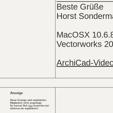
Beste Grüße
Horst Sonderm
MacOSX 10.6.8
Vectorworks 2
ArchiCad-Video
Anzeige
Diese Anzeige wird registrierten
Mitgliedern nicht angezeigt.
Du kannst Dich
hier
kostenlos bei
tektorum.de registrieren!