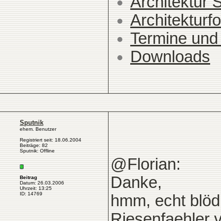
Architektur 
Architekturfo
Termine und
Downloads
Sputnik
ehem. Benutzer
Registriert seit: 18.06.2004
Beiträge: 82
Sputnik: Offline
@Florian:
Danke,
Beitrag
Datum: 26.03.2006
Uhrzeit: 13:25
ID: 14769
hmm, echt blöd, 
Riesenfaehler 