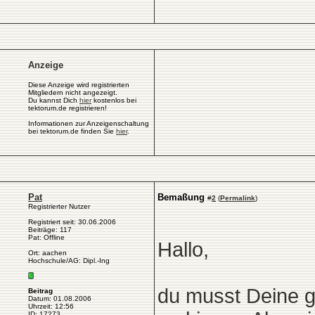
Anzeige
Diese Anzeige wird registrierten
Mitgliedern nicht angezeigt.
Du kannst Dich
hier
kostenlos bei
tektorum.de registrieren!
Informationen zur Anzeigenschaltung
bei tektorum.de finden Sie
hier
.
Pat
Bemaßung
#
2
(
Permalink
)
Registrierter Nutzer
Registriert seit: 30.06.2006
Beiträge: 117
Pat: Offline
Hallo,
Ort: aachen
Hochschule/AG: Dipl.-Ing
du musst Deine 
Beitrag
Datum: 01.08.2006
Uhrzeit: 12:56
ID: 17273