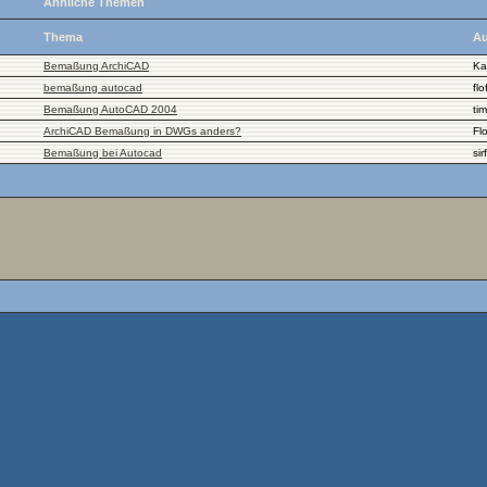
Ähnliche Themen
Thema
Au
Bemaßung ArchiCAD
Ka
bemaßung autocad
flo
Bemaßung AutoCAD 2004
ti
ArchiCAD Bemaßung in DWGs anders?
Fl
Bemaßung bei Autocad
sir