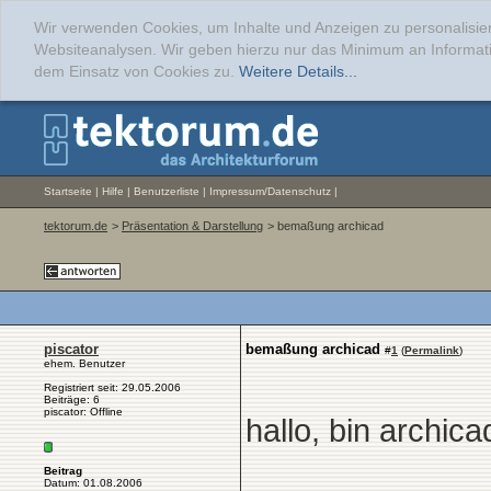
Wir verwenden Cookies, um Inhalte und Anzeigen zu personalisier
Websiteanalysen. Wir geben hierzu nur das Minimum an Informati
dem Einsatz von Cookies zu.
Weitere Details...
Startseite
|
Hilfe
|
Benutzerliste
|
Impressum/Datenschutz
|
tektorum.de
>
Präsentation & Darstellung
> bemaßung archicad
piscator
bemaßung archicad
#
1
(
Permalink
)
ehem. Benutzer
Registriert seit: 29.05.2006
Beiträge: 6
piscator: Offline
hallo, bin archic
Beitrag
Datum: 01.08.2006